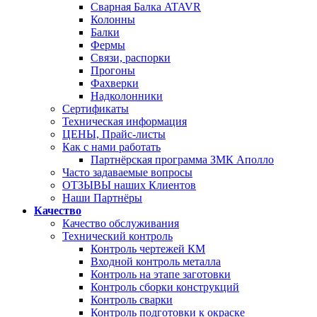
Сварная Балка ATAVR
Колонны
Балки
Фермы
Связи, распорки
Прогоны
Фахверки
Надколонники
Сертификаты
Техническая информация
ЦЕНЫ, Прайс-листы
Как с нами работать
Партнёрская программа ЗМК Аполло
Часто задаваемые вопросы
ОТЗЫВЫ наших Клиентов
Наши Партнёры
Качество
Качество обслуживания
Технический контроль
Контроль чертежей КМ
Входной контроль металла
Контроль на этапе заготовки
Контроль сборки конструкций
Контроль сварки
Контроль подготовки к окраске