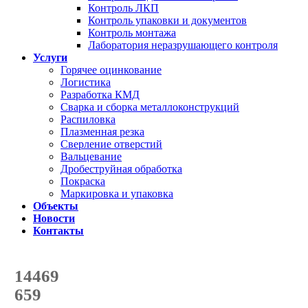
Контроль ЛКП
Контроль упаковки и документов
Контроль монтажа
Лаборатория неразрушающего контроля
Услуги
Горячее оцинкование
Логистика
Разработка КМД
Сварка и сборка металлоконструкций
Распиловка
Плазменная резка
Сверление отверстий
Вальцевание
Дробеструйная обработка
Покраска
Маркировка и упаковка
Объекты
Новости
Контакты
Счетчик количества
отгруженных тонн
14469
с начала года
659
с начала месяца