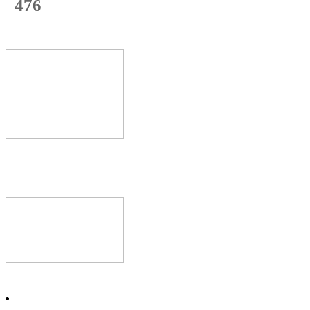
476
с начала недели
71
%
Текущая
загрузка