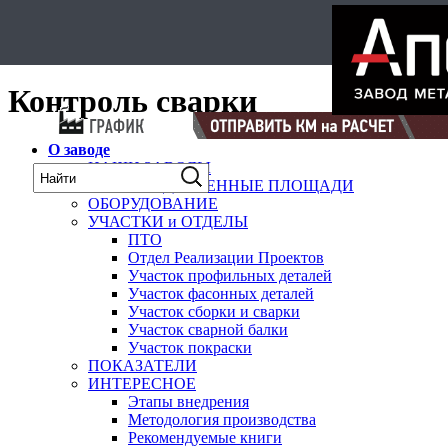
Select Language
▼
карта
Контроль сварки
О заводе
НАШИ ЗАВОДЫ
ПРОИЗВОДСТВЕННЫЕ ПЛОЩАДИ
ОБОРУДОВАНИЕ
УЧАСТКИ и ОТДЕЛЫ
ПТО
Отдел Реализации Проектов
Участок профильных деталей
Участок фасонных деталей
Участок сборки и сварки
Участок сварной балки
Участок покраски
ПОКАЗАТЕЛИ
ИНТЕРЕСНОЕ
Этапы внедрения
Методология производства
Рекомендуемые книги