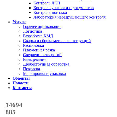
Контроль ЛКП
Контроль упаковки и документов
Контроль монтажа
Лаборатория неразрушающего контроля
Услуги
Горячее оцинкование
Логистика
Разработка КМД
Сварка и сборка металлоконструкций
Распиловка
Плазменная резка
Сверление отверстий
Вальцевание
Дробеструйная обработка
Покраска
Маркировка и упаковка
Объекты
Новости
Контакты
Счетчик количества
отгруженных тонн
14694
с начала года
885
с начала месяца