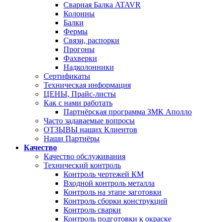
Сварная Балка ATAVR
Колонны
Балки
Фермы
Связи, распорки
Прогоны
Фахверки
Надколонники
Сертификаты
Техническая информация
ЦЕНЫ, Прайс-листы
Как с нами работать
Партнёрская программа ЗМК Аполло
Часто задаваемые вопросы
ОТЗЫВЫ наших Клиентов
Наши Партнёры
Качество
Качество обслуживания
Технический контроль
Контроль чертежей КМ
Входной контроль металла
Контроль на этапе заготовки
Контроль сборки конструкций
Контроль сварки
Контроль подготовки к окраске