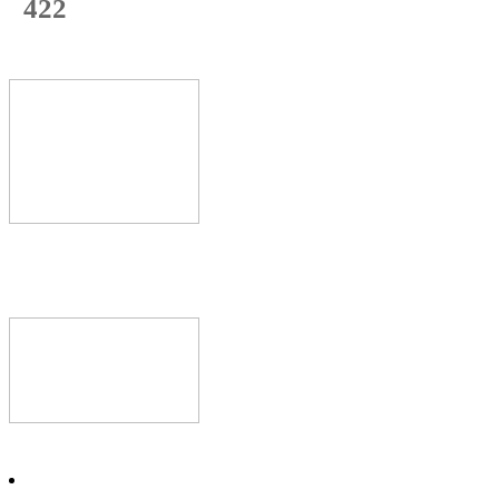
422
с начала недели
65
%
Текущая
загрузка
Новое видео