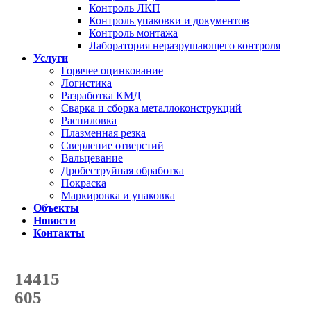
Контроль ЛКП
Контроль упаковки и документов
Контроль монтажа
Лаборатория неразрушающего контроля
Услуги
Горячее оцинкование
Логистика
Разработка КМД
Сварка и сборка металлоконструкций
Распиловка
Плазменная резка
Сверление отверстий
Вальцевание
Дробеструйная обработка
Покраска
Маркировка и упаковка
Объекты
Новости
Контакты
Счетчик количества
отгруженных тонн
14415
с начала года
605
с начала месяца