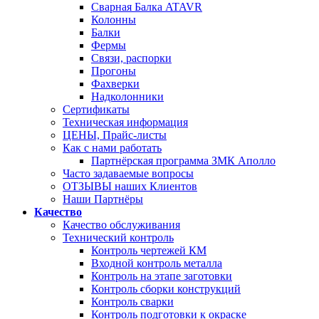
Сварная Балка ATAVR
Колонны
Балки
Фермы
Связи, распорки
Прогоны
Фахверки
Надколонники
Сертификаты
Техническая информация
ЦЕНЫ, Прайс-листы
Как с нами работать
Партнёрская программа ЗМК Аполло
Часто задаваемые вопросы
ОТЗЫВЫ наших Клиентов
Наши Партнёры
Качество
Качество обслуживания
Технический контроль
Контроль чертежей КМ
Входной контроль металла
Контроль на этапе заготовки
Контроль сборки конструкций
Контроль сварки
Контроль подготовки к окраске