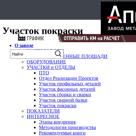
Select Language
▼
карта
Участок покраски
О заводе
НАШИ ЗАВОДЫ
ПРОИЗВОДСТВЕННЫЕ ПЛОЩАДИ
ОБОРУДОВАНИЕ
УЧАСТКИ и ОТДЕЛЫ
ПТО
Отдел Реализации Проектов
Участок профильных деталей
Участок фасонных деталей
Участок сборки и сварки
Участок сварной балки
Участок покраски
ПОКАЗАТЕЛИ
ИНТЕРЕСНОЕ
Этапы внедрения
Методология производства
Рекомендуемые книги