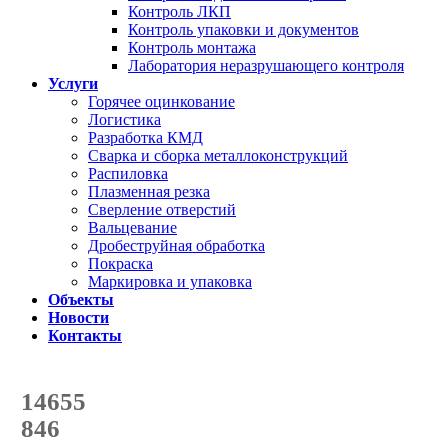
Контроль ЛКП
Контроль упаковки и документов
Контроль монтажа
Лаборатория неразрушающего контроля
Услуги
Горячее оцинкование
Логистика
Разработка КМД
Сварка и сборка металлоконструкций
Распиловка
Плазменная резка
Сверление отверстий
Вальцевание
Дробеструйная обработка
Покраска
Маркировка и упаковка
Объекты
Новости
Контакты
Счетчик количества
отгруженных тонн
14655
с начала года
846
с начала месяца