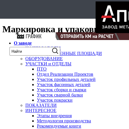
Select Language
▼
карта
Маркировка и упаковка
О заводе
НАШИ ЗАВОДЫ
ПРОИЗВОДСТВЕННЫЕ ПЛОЩАДИ
ОБОРУДОВАНИЕ
УЧАСТКИ и ОТДЕЛЫ
ПТО
Отдел Реализации Проектов
Участок профильных деталей
Участок фасонных деталей
Участок сборки и сварки
Участок сварной балки
Участок покраски
ПОКАЗАТЕЛИ
ИНТЕРЕСНОЕ
Этапы внедрения
Методология производства
Рекомендуемые книги