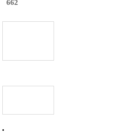
662
с начала недели
71
%
Текущая
загрузка
Новое видео