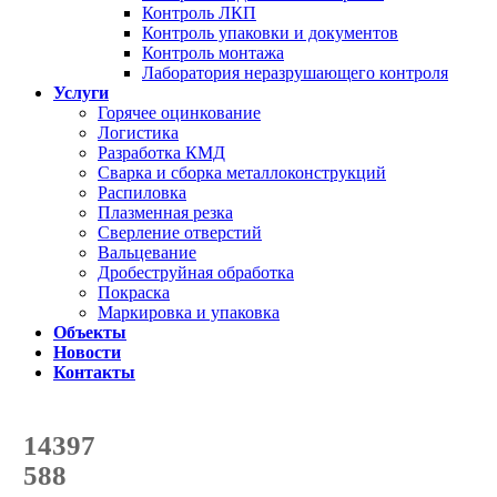
Контроль ЛКП
Контроль упаковки и документов
Контроль монтажа
Лаборатория неразрушающего контроля
Услуги
Горячее оцинкование
Логистика
Разработка КМД
Сварка и сборка металлоконструкций
Распиловка
Плазменная резка
Сверление отверстий
Вальцевание
Дробеструйная обработка
Покраска
Маркировка и упаковка
Объекты
Новости
Контакты
Счетчик количества
отгруженных тонн
14397
с начала года
588
с начала месяца