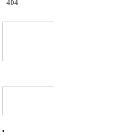
404
с начала недели
74
%
Текущая
загрузка
Новое видео