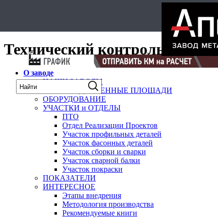
Select Language
▼
карта
Технический контроль
О заводе
НАШИ ЗАВОДЫ
ПРОИЗВОДСТВЕННЫЕ ПЛОЩАДИ
ОБОРУДОВАНИЕ
УЧАСТКИ и ОТДЕЛЫ
ПТО
Отдел Реализации Проектов
Участок профильных деталей
Участок фасонных деталей
Участок сборки и сварки
Участок сварной балки
Участок покраски
ПОКАЗАТЕЛИ
ИНТЕРЕСНОЕ
Этапы внедрения
Методология производства
Рекомендуемые книги