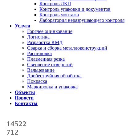
Контроль ЛКП
Контроль упаковки и документов
Контроль монтажа
Лаборатория неразрушающего контроля
Услуги
Горячее оцинкование
Логистика
Разработка КМД
Сварка и сборка металлоконструкций
Распиловка
Плазменная резка
Сверление отверстий
Вальцевание
Дробеструйная обработка
Покраска
Маркировка и упаковка
Объекты
Новости
Контакты
Счетчик количества
отгруженных тонн
14522
с начала года
712
с начала месяца