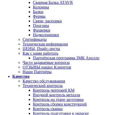
Сварная Балка ATAVR
Колонны
Балки
Фермы
Связи, распорки
Прогоны
Фахверки
Надколонники
Сертификаты
Техническая информация
ЦЕНЫ, Прайс-листы
Как с нами работать
Партнёрская программа ЗМК Аполло
Часто задаваемые вопросы
ОТЗЫВЫ наших Клиентов
Наши Партнёры
Качество
Качество обслуживания
Технический контроль
Контроль чертежей КМ
Входной контроль металла
Контроль на этапе заготовки
Контроль сборки конструкций
Контроль сварки
Контроль подготовки к окраске