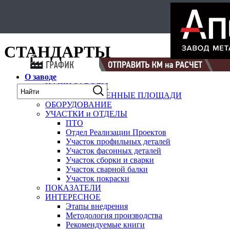
Select Language
▼
карта
СТАНДАРТЫ
О заводе
НАШИ ЗАВОДЫ
ПРОИЗВОДСТВЕННЫЕ ПЛОЩАДИ
ОБОРУДОВАНИЕ
УЧАСТКИ и ОТДЕЛЫ
ПТО
Отдел Реализации Проектов
Участок профильных деталей
Участок фасонных деталей
Участок сборки и сварки
Участок сварной балки
Участок покраски
ПОКАЗАТЕЛИ
ИНТЕРЕСНОЕ
Этапы внедрения
Методология производства
Рекомендуемые книги