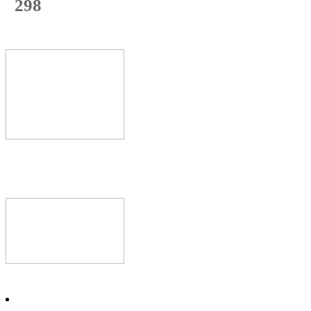
298
с начала недели
60
%
Текущая
загрузка
Новое видео