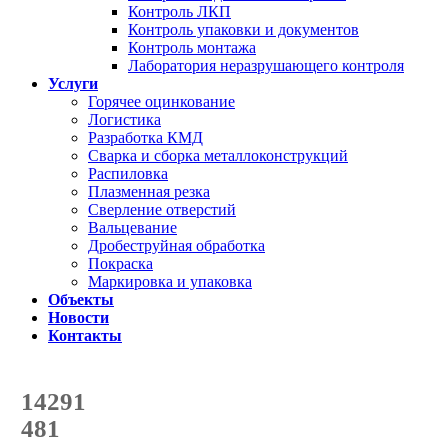
Контроль ЛКП
Контроль упаковки и документов
Контроль монтажа
Лаборатория неразрушающего контроля
Услуги
Горячее оцинкование
Логистика
Разработка КМД
Сварка и сборка металлоконструкций
Распиловка
Плазменная резка
Сверление отверстий
Вальцевание
Дробеструйная обработка
Покраска
Маркировка и упаковка
Объекты
Новости
Контакты
Счетчик количества
отгруженных тонн
14291
с начала года
481
с начала месяца