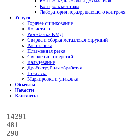
Контроль упаковки и документов
Контроль монтажа
Лаборатория неразрушающего контроля
Услуги
Горячее оцинкование
Логистика
Разработка КМД
Сварка и сборка металлоконструкций
Распиловка
Плазменная резка
Сверление отверстий
Вальцевание
Дробеструйная обработка
Покраска
Маркировка и упаковка
Объекты
Новости
Контакты
Счетчик количества
отгруженных тонн
14291
с начала года
481
с начала месяца
298
с начала недели