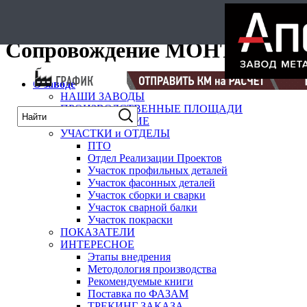
карта
Сопровождение МОНТАЖА
О заводе
НАШИ ЗАВОДЫ
ПРОИЗВОДСТВЕННЫЕ ПЛОЩАДИ
ОБОРУДОВАНИЕ
УЧАСТКИ и ОТДЕЛЫ
ПТО
Отдел Реализации Проектов
Участок профильных деталей
Участок фасонных деталей
Участок сборки и сварки
Участок сварной балки
Участок покраски
ПОКАЗАТЕЛИ
ИНТЕРЕСНОЕ
Этапы внедрения
Методология производства
Рекомендуемые книги
Поставка по ФАЗАМ
ТРЕКИНГ ЗАКАЗА