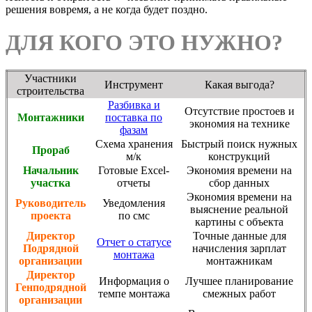
решения вовремя, а не когда будет поздно.
ДЛЯ КОГО ЭТО НУЖНО?
Участники
Инструмент
Какая выгода?
строительства
Разбивка и
Отсутствие простоев и
Монтажники
поставка по
экономия на технике
фазам
Схема хранения
Быстрый поиск нужных
Прораб
м/к
конструкций
Начальник
Готовые Excel-
Экономия времени на
участка
отчеты
сбор данных
Экономия времени на
Руководитель
Уведомления
выяснение реальной
проекта
по смс
картины с объекта
Директор
Точные данные для
Отчет о статусе
Подрядной
начисления зарплат
монтажа
организации
монтажникам
Директор
Информация о
Лучшее планирование
Генподрядной
темпе монтажа
смежных работ
организации