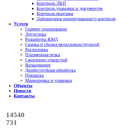
Контроль ЛКП
Контроль упаковки и документов
Контроль монтажа
Лаборатория неразрушающего контроля
Услуги
Горячее оцинкование
Логистика
Разработка КМД
Сварка и сборка металлоконструкций
Распиловка
Плазменная резка
Сверление отверстий
Вальцевание
Дробеструйная обработка
Покраска
Маркировка и упаковка
Объекты
Новости
Контакты
Счетчик количества
отгруженных тонн
14540
с начала года
731
с начала месяца