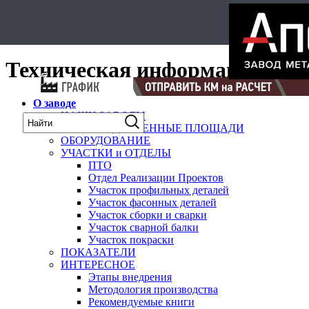
Select Language
▼
карта
Техническая информация
О заводе
НАШИ ЗАВОДЫ
ПРОИЗВОДСТВЕННЫЕ ПЛОЩАДИ
ОБОРУДОВАНИЕ
УЧАСТКИ и ОТДЕЛЫ
ПТО
Отдел Реализации Проектов
Участок профильных деталей
Участок фасонных деталей
Участок сборки и сварки
Участок сварной балки
Участок покраски
ПОКАЗАТЕЛИ
ИНТЕРЕСНОЕ
Этапы внедрения
Методология производства
Рекомендуемые книги