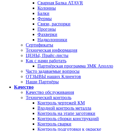
Сварная Балка ATAVR
Колонны
Балки
Фермы
Связи, распорки
Прогоны
Фахверки
Надколонники
Сертификаты
Техническая информация
ЦЕНЫ, Прайс-листы
Как с нами работать
Партнёрская программа ЗМК Аполло
Часто задаваемые вопросы
ОТЗЫВЫ наших Клиентов
Наши Партнёры
Качество
Качество обслуживания
Технический контроль
Контроль чертежей КМ
Входной контроль металла
Контроль на этапе заготовки
Контроль сборки конструкций
Контроль сварки
Контроль подготовки к окраске