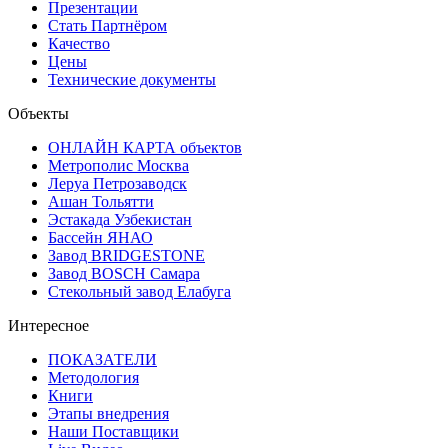
Презентации
Стать Партнёром
Качество
Цены
Технические документы
Объекты
ОНЛАЙН КАРТА объектов
Метрополис Москва
Леруа Петрозаводск
Ашан Тольятти
Эстакада Узбекистан
Бассейн ЯНАО
Завод BRIDGESTONE
Завод BOSCH Самара
Стекольный завод Елабуга
Интересное
ПОКАЗАТЕЛИ
Методология
Книги
Этапы внедрения
Наши Поставщики