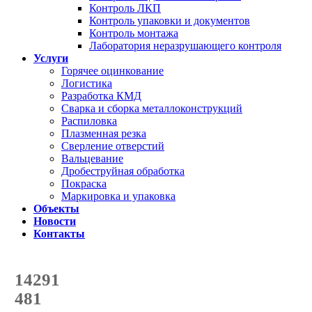
Контроль ЛКП
Контроль упаковки и документов
Контроль монтажа
Лаборатория неразрушающего контроля
Услуги
Горячее оцинкование
Логистика
Разработка КМД
Сварка и сборка металлоконструкций
Распиловка
Плазменная резка
Сверление отверстий
Вальцевание
Дробеструйная обработка
Покраска
Маркировка и упаковка
Объекты
Новости
Контакты
Счетчик количества
отгруженных тонн
14291
с начала года
481
с начала месяца