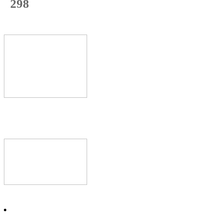
298
с начала недели
60
%
Текущая
загрузка
Новое видео