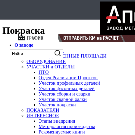
Select Language
▼
карта
Покраска
О заводе
НАШИ ЗАВОДЫ
ПРОИЗВОДСТВЕННЫЕ ПЛОЩАДИ
ОБОРУДОВАНИЕ
УЧАСТКИ и ОТДЕЛЫ
ПТО
Отдел Реализации Проектов
Участок профильных деталей
Участок фасонных деталей
Участок сборки и сварки
Участок сварной балки
Участок покраски
ПОКАЗАТЕЛИ
ИНТЕРЕСНОЕ
Этапы внедрения
Методология производства
Рекомендуемые книги