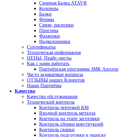
Сварная Балка ATAVR
Колонны
Балки
Фермы
Связи, распорки
Прогоны
Фахверки
Надколонники
Сертификаты
Техническая информация
ЦЕНЫ, Прайс-листы
Как с нами работать
Партнёрская программа ЗМК Аполло
Часто задаваемые вопросы
ОТЗЫВЫ наших Клиентов
Наши Партнёры
Качество
Качество обслуживания
Технический контроль
Контроль чертежей КМ
Входной контроль металла
Контроль на этапе заготовки
Контроль сборки конструкций
Контроль сварки
Контроль подготовки к окраске