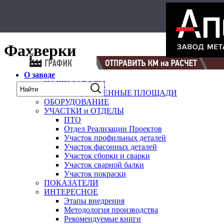
Select Language
▼
карта
Фахверки
О заводе
НАШИ ЗАВОДЫ
ПРОИЗВОДСТВЕННЫЕ ПЛОЩАДИ
ОБОРУДОВАНИЕ
УЧАСТКИ и ОТДЕЛЫ
ПТО
Отдел Реализации Проектов
Участок профильных деталей
Участок фасонных деталей
Участок сборки и сварки
Участок сварной балки
Участок покраски
ПОКАЗАТЕЛИ
ИНТЕРЕСНОЕ
Этапы внедрения
Методология производства
Рекомендуемые книги