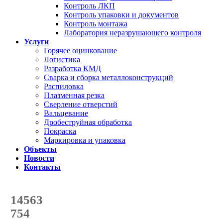
Контроль ЛКП
Контроль упаковки и документов
Контроль монтажа
Лаборатория неразрушающего контроля
Услуги
Горячее оцинкование
Логистика
Разработка КМД
Сварка и сборка металлоконструкций
Распиловка
Плазменная резка
Сверление отверстий
Вальцевание
Дробеструйная обработка
Покраска
Маркировка и упаковка
Объекты
Новости
Контакты
Счетчик количества
отгруженных тонн
14563
с начала года
754
с начала месяца