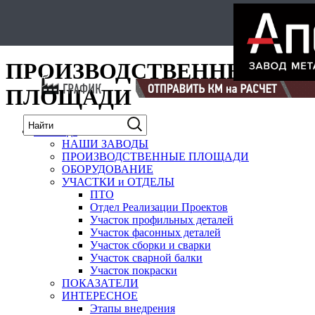
Select Language
▼
карта
ПРОИЗВОДСТВЕННЫЕ
ПЛОЩАДИ
О заводе
НАШИ ЗАВОДЫ
ПРОИЗВОДСТВЕННЫЕ ПЛОЩАДИ
ОБОРУДОВАНИЕ
УЧАСТКИ и ОТДЕЛЫ
ПТО
Отдел Реализации Проектов
Участок профильных деталей
Участок фасонных деталей
Участок сборки и сварки
Участок сварной балки
Участок покраски
ПОКАЗАТЕЛИ
ИНТЕРЕСНОЕ
Этапы внедрения