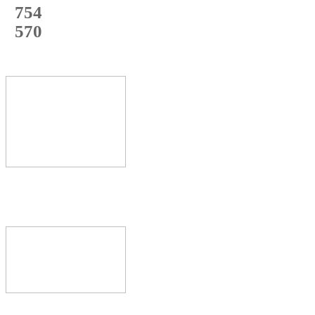
с начала года
754
с начала месяца
570
с начала недели
72
%
Текущая
загрузка
Новое видео