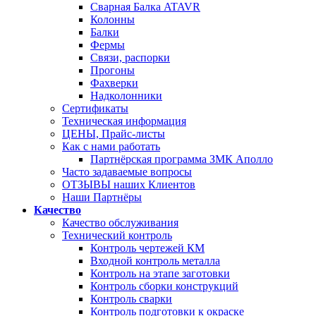
Сварная Балка ATAVR
Колонны
Балки
Фермы
Связи, распорки
Прогоны
Фахверки
Надколонники
Сертификаты
Техническая информация
ЦЕНЫ, Прайс-листы
Как с нами работать
Партнёрская программа ЗМК Аполло
Часто задаваемые вопросы
ОТЗЫВЫ наших Клиентов
Наши Партнёры
Качество
Качество обслуживания
Технический контроль
Контроль чертежей КМ
Входной контроль металла
Контроль на этапе заготовки
Контроль сборки конструкций
Контроль сварки
Контроль подготовки к окраске