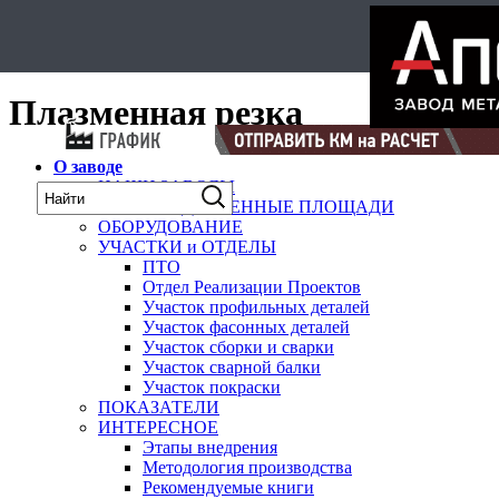
Select Language
▼
карта
Плазменная резка
О заводе
НАШИ ЗАВОДЫ
ПРОИЗВОДСТВЕННЫЕ ПЛОЩАДИ
ОБОРУДОВАНИЕ
УЧАСТКИ и ОТДЕЛЫ
ПТО
Отдел Реализации Проектов
Участок профильных деталей
Участок фасонных деталей
Участок сборки и сварки
Участок сварной балки
Участок покраски
ПОКАЗАТЕЛИ
ИНТЕРЕСНОЕ
Этапы внедрения
Методология производства
Рекомендуемые книги