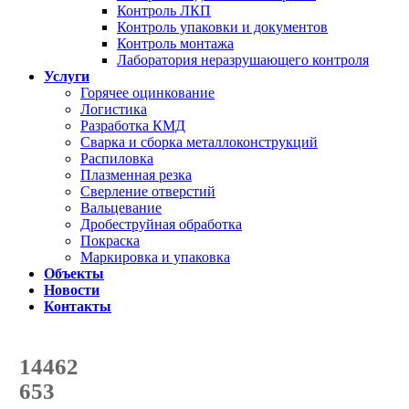
Контроль ЛКП
Контроль упаковки и документов
Контроль монтажа
Лаборатория неразрушающего контроля
Услуги
Горячее оцинкование
Логистика
Разработка КМД
Сварка и сборка металлоконструкций
Распиловка
Плазменная резка
Сверление отверстий
Вальцевание
Дробеструйная обработка
Покраска
Маркировка и упаковка
Объекты
Новости
Контакты
Счетчик количества
отгруженных тонн
14462
с начала года
653
с начала месяца