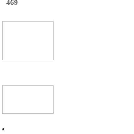
469
с начала недели
70
%
Текущая
загрузка
Новое видео