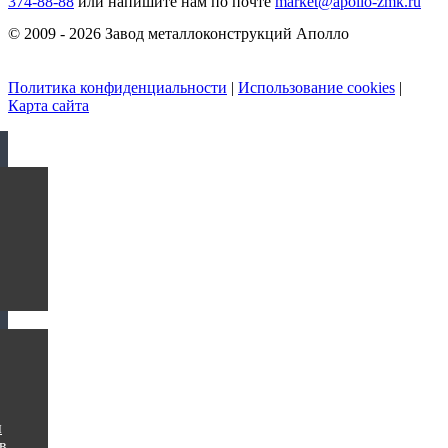
374-88-88
или напишите нам по почте
market@apollo-zmk.ru
© 2009 - 2026 Завод металлоконструкций Аполло
Политика конфиденциальности
|
Использование cookies
|
Карта сайта
ы
в