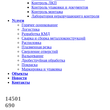
Контроль ЛКП
Контроль упаковки и документов
Контроль монтажа
Лаборатория неразрушающего контроля
Услуги
Горячее оцинкование
Логистика
Разработка КМД
Сварка и сборка металлоконструкций
Распиловка
Плазменная резка
Сверление отверстий
Вальцевание
Дробеструйная обработка
Покраска
Маркировка и упаковка
Объекты
Новости
Контакты
Счетчик количества
отгруженных тонн
14501
с начала года
690
с начала месяца