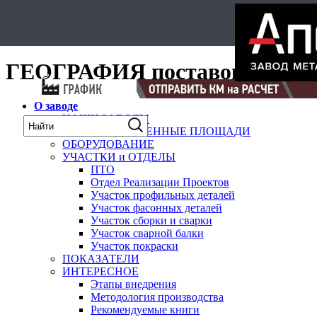
Select Language
▼
карта
ГЕОГРАФИЯ поставок
О заводе
НАШИ ЗАВОДЫ
ПРОИЗВОДСТВЕННЫЕ ПЛОЩАДИ
ОБОРУДОВАНИЕ
УЧАСТКИ и ОТДЕЛЫ
ПТО
Отдел Реализации Проектов
Участок профильных деталей
Участок фасонных деталей
Участок сборки и сварки
Участок сварной балки
Участок покраски
ПОКАЗАТЕЛИ
ИНТЕРЕСНОЕ
Этапы внедрения
Методология производства
Рекомендуемые книги