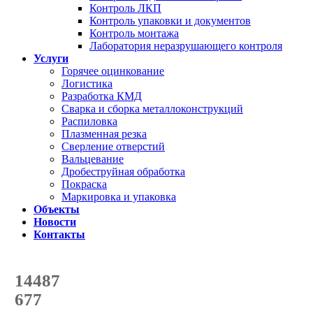
Контроль ЛКП
Контроль упаковки и документов
Контроль монтажа
Лаборатория неразрушающего контроля
Услуги
Горячее оцинкование
Логистика
Разработка КМД
Сварка и сборка металлоконструкций
Распиловка
Плазменная резка
Сверление отверстий
Вальцевание
Дробеструйная обработка
Покраска
Маркировка и упаковка
Объекты
Новости
Контакты
Счетчик количества
отгруженных тонн
14487
с начала года
677
с начала месяца