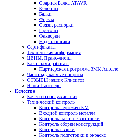
Сварная Балка ATAVR
Колонны
Балки
Фермы
Связи, распорки
Прогоны
Фахверки
Надколонники
Сертификаты
Техническая информация
ЦЕНЫ, Прайс-листы
Как с нами работать
Партнёрская программа ЗМК Аполло
Часто задаваемые вопросы
ОТЗЫВЫ наших Клиентов
Наши Партнёры
Качество
Качество обслуживания
Технический контроль
Контроль чертежей КМ
Входной контроль металла
Контроль на этапе заготовки
Контроль сборки конструкций
Контроль сварки
Контроль подготовки к окраске