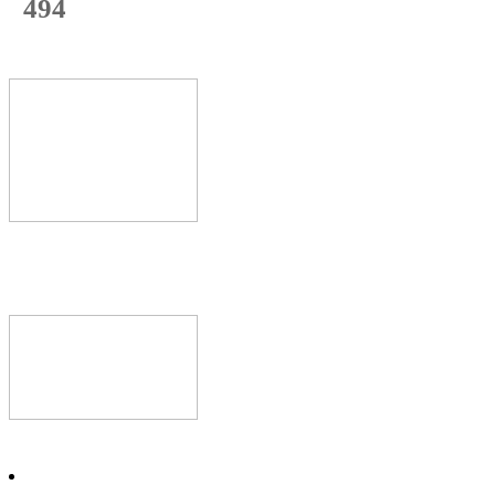
494
с начала недели
64
%
Текущая
загрузка