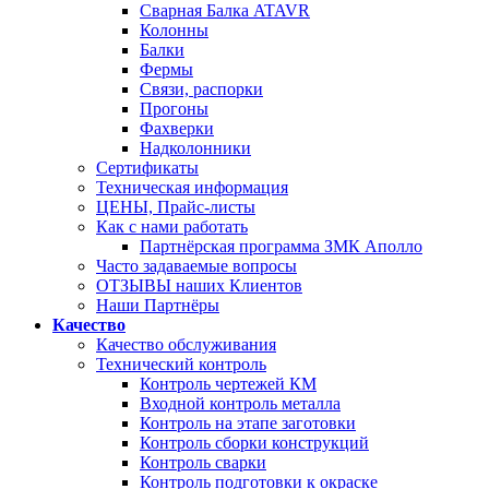
Сварная Балка ATAVR
Колонны
Балки
Фермы
Связи, распорки
Прогоны
Фахверки
Надколонники
Сертификаты
Техническая информация
ЦЕНЫ, Прайс-листы
Как с нами работать
Партнёрская программа ЗМК Аполло
Часто задаваемые вопросы
ОТЗЫВЫ наших Клиентов
Наши Партнёры
Качество
Качество обслуживания
Технический контроль
Контроль чертежей КМ
Входной контроль металла
Контроль на этапе заготовки
Контроль сборки конструкций
Контроль сварки
Контроль подготовки к окраске