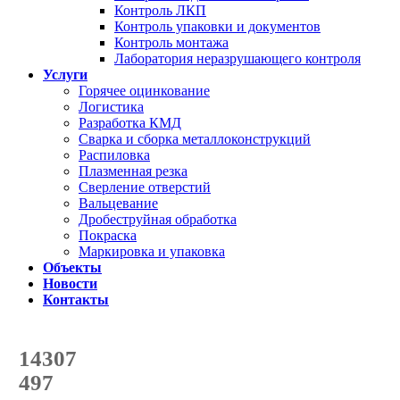
Контроль ЛКП
Контроль упаковки и документов
Контроль монтажа
Лаборатория неразрушающего контроля
Услуги
Горячее оцинкование
Логистика
Разработка КМД
Сварка и сборка металлоконструкций
Распиловка
Плазменная резка
Сверление отверстий
Вальцевание
Дробеструйная обработка
Покраска
Маркировка и упаковка
Объекты
Новости
Контакты
Счетчик количества
отгруженных тонн
14307
с начала года
497
с начала месяца