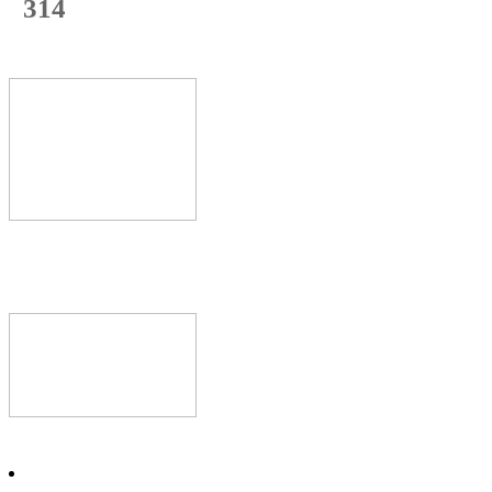
314
с начала недели
62
%
Текущая
загрузка