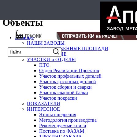
карта
Объекты
О заводе
НАШИ ЗАВОДЫ
ПРОИЗВОДСТВЕННЫЕ ПЛОЩАДИ
ОБОРУДОВАНИЕ
УЧАСТКИ и ОТДЕЛЫ
ПТО
Отдел Реализации Проектов
Участок профильных деталей
Участок фасонных деталей
Участок сборки и сварки
Участок сварной балки
Участок покраски
ПОКАЗАТЕЛИ
ИНТЕРЕСНОЕ
Этапы внедрения
Методология производства
Рекомендуемые книги
Поставка по ФАЗАМ
ТРЕКИНГ ЗАКАЗА