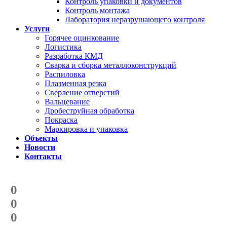
Контроль упаковки и документов
Контроль монтажа
Лаборатория неразрушающего контроля
Услуги
Горячее оцинкование
Логистика
Разработка КМД
Сварка и сборка металлоконструкций
Распиловка
Плазменная резка
Сверление отверстий
Вальцевание
Дробеструйная обработка
Покраска
Маркировка и упаковка
Объекты
Новости
Контакты
Счетчик количества
отгруженных тонн
0
с начала года
0
с начала месяца
0
с начала недели