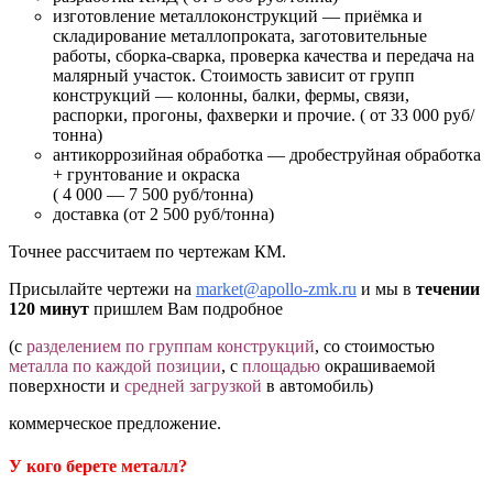
изготовление металлоконструкций — приёмка и
складирование металлопроката, заготовительные
работы, сборка-сварка, проверка качества и передача на
малярный участок. Стоимость зависит от групп
конструкций — колонны, балки, фермы, связи,
распорки, прогоны, фахверки и прочие. ( от 33 000 руб/
тонна)
антикоррозийная обработка — дробеструйная обработка
+ грунтование и окраска
( 4 000 — 7 500 руб/тонна)
доставка (от 2 500 руб/тонна)
Точнее рассчитаем по чертежам КМ.
Присылайте чертежи на
market@apollo-zmk.ru
и мы в
течении
120 минут
пришлем Вам подробное
(с
разделением по группам конструкций
, со стоимостью
металла по каждой позиции
, с
площадью
окрашиваемой
поверхности и
средней загрузкой
в автомобиль)
коммерческое предложение.
У кого берете металл?