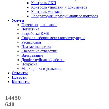
Контроль ЛКП
Контроль упаковки и документов
Контроль монтажа
Лаборатория неразрушающего контроля
Услуги
Горячее оцинкование
Логистика
Разработка КМД
Сварка и сборка металлоконструкций
Распиловка
Плазменная резка
Сверление отверстий
Вальцевание
Дробеструйная обработка
Покраска
Маркировка и упаковка
Объекты
Новости
Контакты
Счетчик количества
отгруженных тонн
14450
с начала года
640
с начала месяца