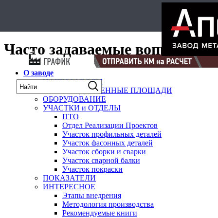
Select Language
▼
карта
Часто задаваемые вопросы
О заводе
НАШИ ЗАВОДЫ
ПРОИЗВОДСТВЕННЫЕ ПЛОЩАДИ
ОБОРУДОВАНИЕ
УЧАСТКИ и ОТДЕЛЫ
ПТО
Отдел Реализации Проектов
Участок профильных деталей
Участок фасонных деталей
Участок сборки и сварки
Участок сварной балки
Участок покраски
ПОКАЗАТЕЛИ
ИНТЕРЕСНОЕ
Этапы внедрения
Методология производства
Рекомендуемые книги