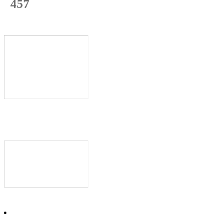
457
с начала недели
69
%
Текущая
загрузка
Новое видео