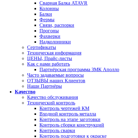
Сварная Балка ATAVR
Колонны
Балки
Фермы
Связи, распорки
Прогоны
Фахверки
Надколонники
Сертификаты
Техническая информация
ЦЕНЫ, Прайс-листы
Как с нами работать
Партнёрская программа ЗМК Аполло
Часто задаваемые вопросы
ОТЗЫВЫ наших Клиентов
Наши Партнёры
Качество
Качество обслуживания
Технический контроль
Контроль чертежей КМ
Входной контроль металла
Контроль на этапе заготовки
Контроль сборки конструкций
Контроль сварки
Контроль подготовки к окраске