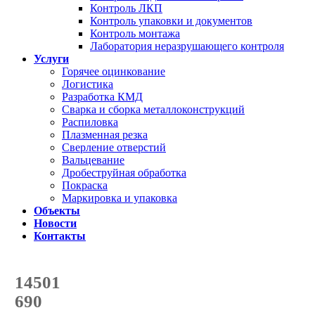
Контроль ЛКП
Контроль упаковки и документов
Контроль монтажа
Лаборатория неразрушающего контроля
Услуги
Горячее оцинкование
Логистика
Разработка КМД
Сварка и сборка металлоконструкций
Распиловка
Плазменная резка
Сверление отверстий
Вальцевание
Дробеструйная обработка
Покраска
Маркировка и упаковка
Объекты
Новости
Контакты
Счетчик количества
отгруженных тонн
14501
с начала года
690
с начала месяца