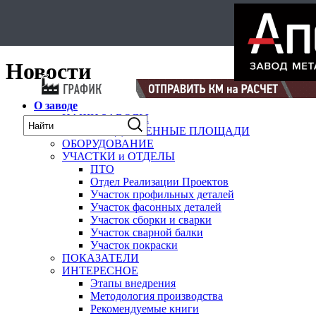
Select Language
▼
карта
Новости
О заводе
НАШИ ЗАВОДЫ
ПРОИЗВОДСТВЕННЫЕ ПЛОЩАДИ
ОБОРУДОВАНИЕ
УЧАСТКИ и ОТДЕЛЫ
ПТО
Отдел Реализации Проектов
Участок профильных деталей
Участок фасонных деталей
Участок сборки и сварки
Участок сварной балки
Участок покраски
ПОКАЗАТЕЛИ
ИНТЕРЕСНОЕ
Этапы внедрения
Методология производства
Рекомендуемые книги