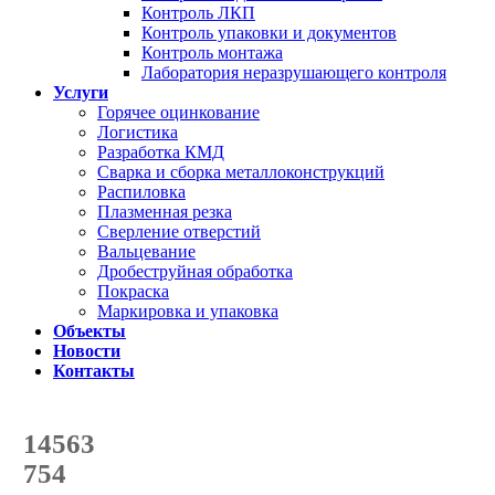
Контроль ЛКП
Контроль упаковки и документов
Контроль монтажа
Лаборатория неразрушающего контроля
Услуги
Горячее оцинкование
Логистика
Разработка КМД
Сварка и сборка металлоконструкций
Распиловка
Плазменная резка
Сверление отверстий
Вальцевание
Дробеструйная обработка
Покраска
Маркировка и упаковка
Объекты
Новости
Контакты
Счетчик количества
отгруженных тонн
14563
с начала года
754
с начала месяца