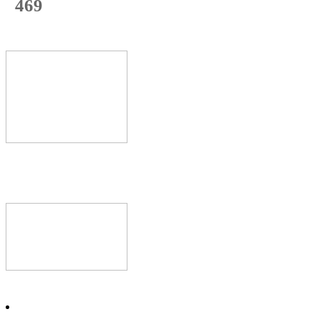
469
с начала недели
70
%
Текущая
загрузка