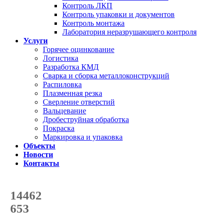
Контроль ЛКП
Контроль упаковки и документов
Контроль монтажа
Лаборатория неразрушающего контроля
Услуги
Горячее оцинкование
Логистика
Разработка КМД
Сварка и сборка металлоконструкций
Распиловка
Плазменная резка
Сверление отверстий
Вальцевание
Дробеструйная обработка
Покраска
Маркировка и упаковка
Объекты
Новости
Контакты
Счетчик количества
отгруженных тонн
14462
с начала года
653
с начала месяца