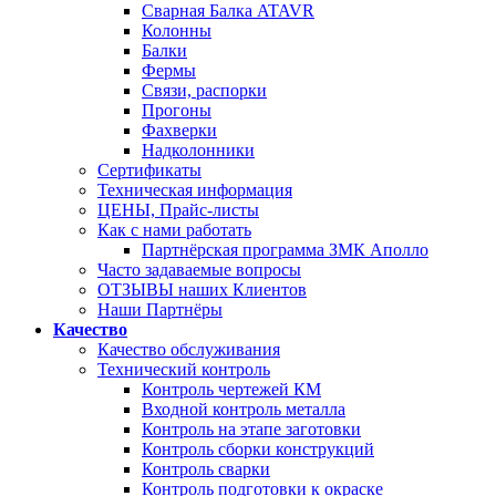
Сварная Балка ATAVR
Колонны
Балки
Фермы
Связи, распорки
Прогоны
Фахверки
Надколонники
Сертификаты
Техническая информация
ЦЕНЫ, Прайс-листы
Как с нами работать
Партнёрская программа ЗМК Аполло
Часто задаваемые вопросы
ОТЗЫВЫ наших Клиентов
Наши Партнёры
Качество
Качество обслуживания
Технический контроль
Контроль чертежей КМ
Входной контроль металла
Контроль на этапе заготовки
Контроль сборки конструкций
Контроль сварки
Контроль подготовки к окраске