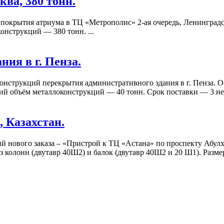
ва, 380 тонн.
окрытия атриума в ТЦ «Метрополис» 2-ая очередь, Ленинградск
онструкций — 380 тонн. ...
ия в г. Пенза.
онструкций перекрытия административного здания в г. Пенза. 
й объём металлоконструкций — 40 тонн. Срок поставки — 3 неде
, Казахстан.
 нового заказа – «Пристрой к ТЦ «Астана» по проспекту Абулха
из колонн (двутавр 40Ш2) и балок (двутавр 40Ш2 и 20 Ш1). Размер