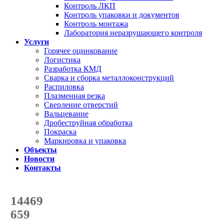
Контроль ЛКП
Контроль упаковки и документов
Контроль монтажа
Лаборатория неразрушающего контроля
Услуги
Горячее оцинкование
Логистика
Разработка КМД
Сварка и сборка металлоконструкций
Распиловка
Плазменная резка
Сверление отверстий
Вальцевание
Дробеструйная обработка
Покраска
Маркировка и упаковка
Объекты
Новости
Контакты
Счетчик количества
отгруженных тонн
14469
с начала года
659
с начала месяца