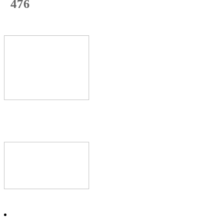
476
с начала недели
71
%
Текущая
загрузка