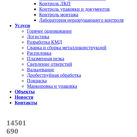
Контроль ЛКП
Контроль упаковки и документов
Контроль монтажа
Лаборатория неразрушающего контроля
Услуги
Горячее оцинкование
Логистика
Разработка КМД
Сварка и сборка металлоконструкций
Распиловка
Плазменная резка
Сверление отверстий
Вальцевание
Дробеструйная обработка
Покраска
Маркировка и упаковка
Объекты
Новости
Контакты
Счетчик количества
отгруженных тонн
14501
с начала года
690
с начала месяца