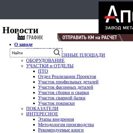
Select Language
▼
карта
Новости
О заводе
НАШИ ЗАВОДЫ
ПРОИЗВОДСТВЕННЫЕ ПЛОЩАДИ
ОБОРУДОВАНИЕ
УЧАСТКИ и ОТДЕЛЫ
ПТО
Отдел Реализации Проектов
Участок профильных деталей
Участок фасонных деталей
Участок сборки и сварки
Участок сварной балки
Участок покраски
ПОКАЗАТЕЛИ
ИНТЕРЕСНОЕ
Этапы внедрения
Методология производства
Рекомендуемые книги