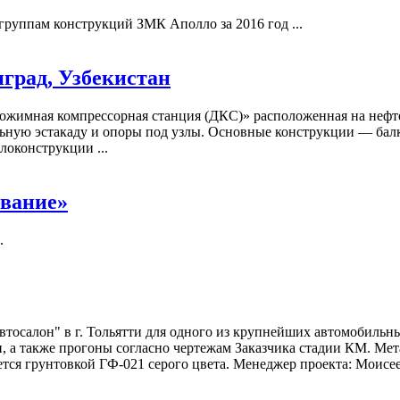
уппам конструкций ЗМК Аполло за 2016 год ...
нград, Узбекистан
Дожимная компрессорная станция (ДКС)» расположенная на неф
ельную эстакаду и опоры под узлы. Основные конструкции — ба
локонструкции ...
ование»
.
втосалон" в г. Тольятти для одного из крупнейших автомобиль
и, а также прогоны согласно чертежам Заказчика стадии КМ. Ме
ся грунтовкой ГФ-021 серого цвета. Менеджер проекта: Моисеев