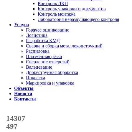
Контроль ЛКП
Контроль упаковки и документов
Контроль монтажа
Лаборатория неразрушающего контроля
Услуги
Горячее оцинкование
Логистика
Разработка КМД
Сварка и сборка металлоконструкций
Распиловка
Плазменная резка
Сверление отверстий
Вальцевание
Дробеструйная обработка
Покраска
Маркировка и упаковка
Объекты
Новости
Контакты
Счетчик количества
отгруженных тонн
14307
с начала года
497
с начала месяца