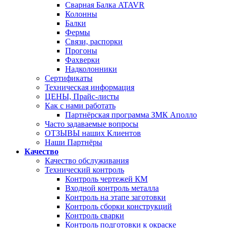
Сварная Балка ATAVR
Колонны
Балки
Фермы
Связи, распорки
Прогоны
Фахверки
Надколонники
Сертификаты
Техническая информация
ЦЕНЫ, Прайс-листы
Как с нами работать
Партнёрская программа ЗМК Аполло
Часто задаваемые вопросы
ОТЗЫВЫ наших Клиентов
Наши Партнёры
Качество
Качество обслуживания
Технический контроль
Контроль чертежей КМ
Входной контроль металла
Контроль на этапе заготовки
Контроль сборки конструкций
Контроль сварки
Контроль подготовки к окраске