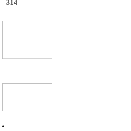
314
с начала недели
62
%
Текущая
загрузка