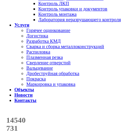
Контроль ЛКП
Контроль упаковки и документов
Контроль монтажа
Лаборатория неразрушающего контроля
Услуги
Горячее оцинкование
Логистика
Разработка КМД
Сварка и сборка металлоконструкций
Распиловка
Плазменная резка
Сверление отверстий
Вальцевание
Дробеструйная обработка
Покраска
Маркировка и упаковка
Объекты
Новости
Контакты
Счетчик количества
отгруженных тонн
14540
с начала года
731
с начала месяца