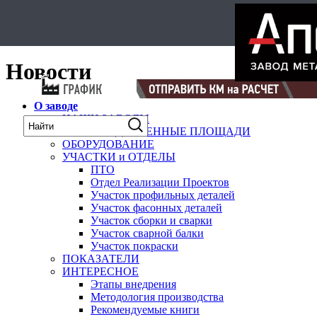
Select Language
▼
карта
Новости
О заводе
НАШИ ЗАВОДЫ
ПРОИЗВОДСТВЕННЫЕ ПЛОЩАДИ
ОБОРУДОВАНИЕ
УЧАСТКИ и ОТДЕЛЫ
ПТО
Отдел Реализации Проектов
Участок профильных деталей
Участок фасонных деталей
Участок сборки и сварки
Участок сварной балки
Участок покраски
ПОКАЗАТЕЛИ
ИНТЕРЕСНОЕ
Этапы внедрения
Методология производства
Рекомендуемые книги