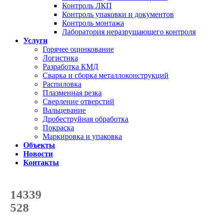
Контроль ЛКП
Контроль упаковки и документов
Контроль монтажа
Лаборатория неразрушающего контроля
Услуги
Горячее оцинкование
Логистика
Разработка КМД
Сварка и сборка металлоконструкций
Распиловка
Плазменная резка
Сверление отверстий
Вальцевание
Дробеструйная обработка
Покраска
Маркировка и упаковка
Объекты
Новости
Контакты
Счетчик количества
отгруженных тонн
14339
с начала года
528
с начала месяца