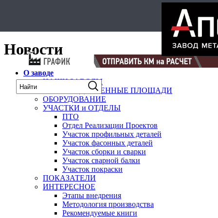
Select Language
▼
карта
Новости
О заводе
НАШИ ЗАВОДЫ
ПРОИЗВОДСТВЕННЫЕ ПЛОЩАДИ
ОБОРУДОВАНИЕ
УЧАСТКИ и ОТДЕЛЫ
ПТО
Отдел Реализации Проектов
Участок профильных деталей
Участок фасонных деталей
Участок сборки и сварки
Участок сварной балки
Участок покраски
ПОКАЗАТЕЛИ
ИНТЕРЕСНОЕ
Этапы внедрения
Методология производства
Рекомендуемые книги