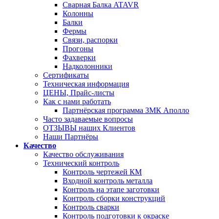
Сварная Балка ATAVR
Колонны
Балки
Фермы
Связи, распорки
Прогоны
Фахверки
Надколонники
Сертификаты
Техническая информация
ЦЕНЫ, Прайс-листы
Как с нами работать
Партнёрская программа ЗМК Аполло
Часто задаваемые вопросы
ОТЗЫВЫ наших Клиентов
Наши Партнёры
Качество
Качество обслуживания
Технический контроль
Контроль чертежей КМ
Входной контроль металла
Контроль на этапе заготовки
Контроль сборки конструкций
Контроль сварки
Контроль подготовки к окраске