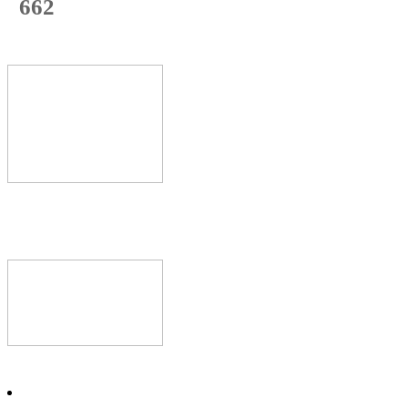
662
с начала недели
71
%
Текущая
загрузка
Новое видео