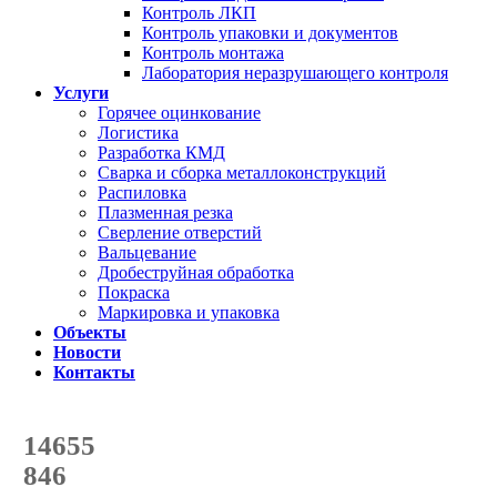
Контроль ЛКП
Контроль упаковки и документов
Контроль монтажа
Лаборатория неразрушающего контроля
Услуги
Горячее оцинкование
Логистика
Разработка КМД
Сварка и сборка металлоконструкций
Распиловка
Плазменная резка
Сверление отверстий
Вальцевание
Дробеструйная обработка
Покраска
Маркировка и упаковка
Объекты
Новости
Контакты
Счетчик количества
отгруженных тонн
14655
с начала года
846
с начала месяца