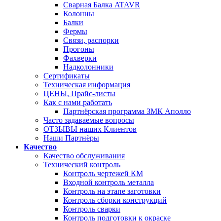
Сварная Балка ATAVR
Колонны
Балки
Фермы
Связи, распорки
Прогоны
Фахверки
Надколонники
Сертификаты
Техническая информация
ЦЕНЫ, Прайс-листы
Как с нами работать
Партнёрская программа ЗМК Аполло
Часто задаваемые вопросы
ОТЗЫВЫ наших Клиентов
Наши Партнёры
Качество
Качество обслуживания
Технический контроль
Контроль чертежей КМ
Входной контроль металла
Контроль на этапе заготовки
Контроль сборки конструкций
Контроль сварки
Контроль подготовки к окраске