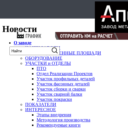
Select Language
▼
карта
Новости
О заводе
НАШИ ЗАВОДЫ
ПРОИЗВОДСТВЕННЫЕ ПЛОЩАДИ
ОБОРУДОВАНИЕ
УЧАСТКИ и ОТДЕЛЫ
ПТО
Отдел Реализации Проектов
Участок профильных деталей
Участок фасонных деталей
Участок сборки и сварки
Участок сварной балки
Участок покраски
ПОКАЗАТЕЛИ
ИНТЕРЕСНОЕ
Этапы внедрения
Методология производства
Рекомендуемые книги