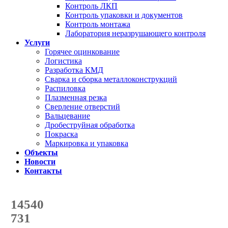
Контроль ЛКП
Контроль упаковки и документов
Контроль монтажа
Лаборатория неразрушающего контроля
Услуги
Горячее оцинкование
Логистика
Разработка КМД
Сварка и сборка металлоконструкций
Распиловка
Плазменная резка
Сверление отверстий
Вальцевание
Дробеструйная обработка
Покраска
Маркировка и упаковка
Объекты
Новости
Контакты
Счетчик количества
отгруженных тонн
14540
с начала года
731
с начала месяца