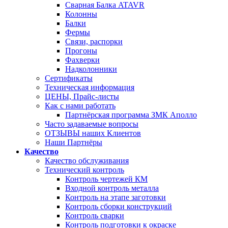
Сварная Балка ATAVR
Колонны
Балки
Фермы
Связи, распорки
Прогоны
Фахверки
Надколонники
Сертификаты
Техническая информация
ЦЕНЫ, Прайс-листы
Как с нами работать
Партнёрская программа ЗМК Аполло
Часто задаваемые вопросы
ОТЗЫВЫ наших Клиентов
Наши Партнёры
Качество
Качество обслуживания
Технический контроль
Контроль чертежей КМ
Входной контроль металла
Контроль на этапе заготовки
Контроль сборки конструкций
Контроль сварки
Контроль подготовки к окраске