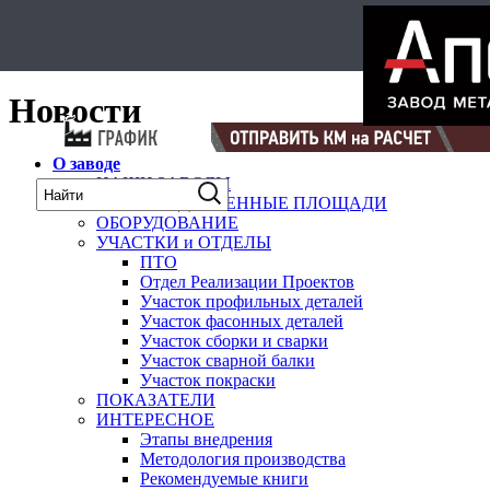
Select Language
▼
карта
Новости
О заводе
НАШИ ЗАВОДЫ
ПРОИЗВОДСТВЕННЫЕ ПЛОЩАДИ
ОБОРУДОВАНИЕ
УЧАСТКИ и ОТДЕЛЫ
ПТО
Отдел Реализации Проектов
Участок профильных деталей
Участок фасонных деталей
Участок сборки и сварки
Участок сварной балки
Участок покраски
ПОКАЗАТЕЛИ
ИНТЕРЕСНОЕ
Этапы внедрения
Методология производства
Рекомендуемые книги