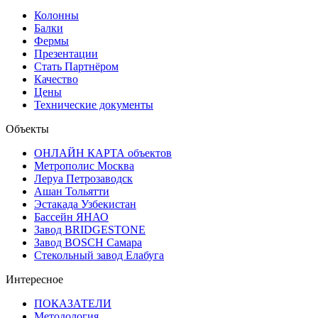
Колонны
Балки
Фермы
Презентации
Стать Партнёром
Качество
Цены
Технические документы
Объекты
ОНЛАЙН КАРТА объектов
Метрополис Москва
Леруа Петрозаводск
Ашан Тольятти
Эстакада Узбекистан
Бассейн ЯНАО
Завод BRIDGESTONE
Завод BOSCH Самара
Стекольный завод Елабуга
Интересное
ПОКАЗАТЕЛИ
Методология