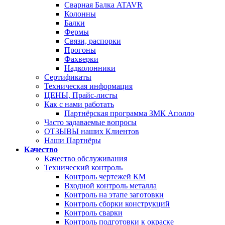
Сварная Балка ATAVR
Колонны
Балки
Фермы
Связи, распорки
Прогоны
Фахверки
Надколонники
Сертификаты
Техническая информация
ЦЕНЫ, Прайс-листы
Как с нами работать
Партнёрская программа ЗМК Аполло
Часто задаваемые вопросы
ОТЗЫВЫ наших Клиентов
Наши Партнёры
Качество
Качество обслуживания
Технический контроль
Контроль чертежей КМ
Входной контроль металла
Контроль на этапе заготовки
Контроль сборки конструкций
Контроль сварки
Контроль подготовки к окраске