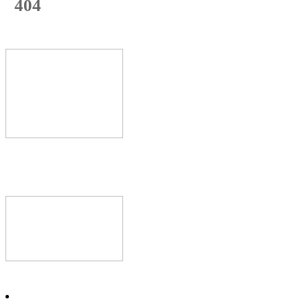
404
с начала недели
74
%
Текущая
загрузка
Новое видео