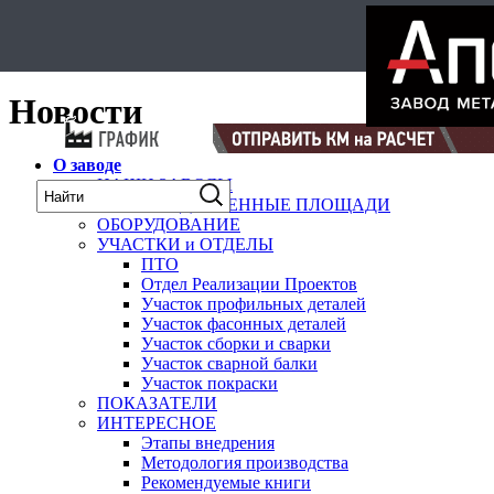
Select Language
▼
карта
Новости
О заводе
НАШИ ЗАВОДЫ
ПРОИЗВОДСТВЕННЫЕ ПЛОЩАДИ
ОБОРУДОВАНИЕ
УЧАСТКИ и ОТДЕЛЫ
ПТО
Отдел Реализации Проектов
Участок профильных деталей
Участок фасонных деталей
Участок сборки и сварки
Участок сварной балки
Участок покраски
ПОКАЗАТЕЛИ
ИНТЕРЕСНОЕ
Этапы внедрения
Методология производства
Рекомендуемые книги