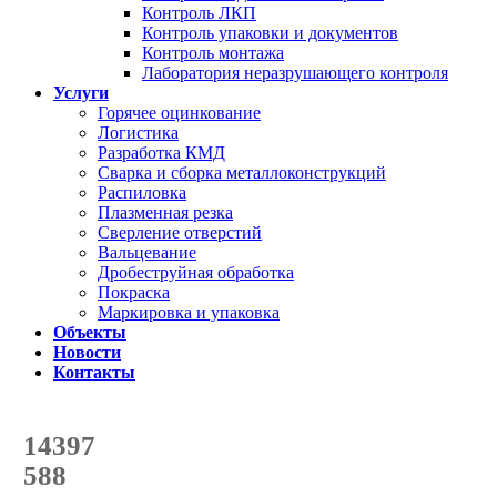
Контроль ЛКП
Контроль упаковки и документов
Контроль монтажа
Лаборатория неразрушающего контроля
Услуги
Горячее оцинкование
Логистика
Разработка КМД
Сварка и сборка металлоконструкций
Распиловка
Плазменная резка
Сверление отверстий
Вальцевание
Дробеструйная обработка
Покраска
Маркировка и упаковка
Объекты
Новости
Контакты
Счетчик количества
отгруженных тонн
14397
с начала года
588
с начала месяца