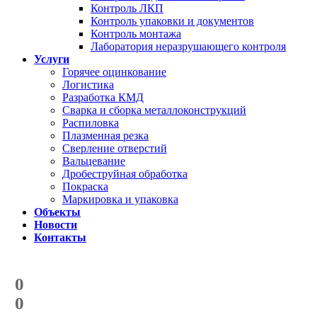
Контроль ЛКП
Контроль упаковки и документов
Контроль монтажа
Лаборатория неразрушающего контроля
Услуги
Горячее оцинкование
Логистика
Разработка КМД
Сварка и сборка металлоконструкций
Распиловка
Плазменная резка
Сверление отверстий
Вальцевание
Дробеструйная обработка
Покраска
Маркировка и упаковка
Объекты
Новости
Контакты
Счетчик количества
отгруженных тонн
0
с начала года
0
с начала месяца