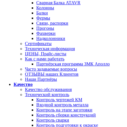
Сварная Балка ATAVR
Колонны
Балки
Фермы
Связи, распорки
Прогоны
Фахверки
Надколонники
Сертификаты
Техническая информация
ЦЕНЫ, Прайс-листы
Как с нами работать
Партнёрская программа ЗМК Аполло
Часто задаваемые вопросы
ОТЗЫВЫ наших Клиентов
Наши Партнёры
Качество
Качество обслуживания
Технический контроль
Контроль чертежей КМ
Входной контроль металла
Контроль на этапе заготовки
Контроль сборки конструкций
Контроль сварки
Контроль подготовки к окраске