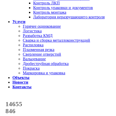
Контроль ЛКП
Контроль упаковки и документов
Контроль монтажа
Лаборатория неразрушающего контроля
Услуги
Горячее оцинкование
Логистика
Разработка КМД
Сварка и сборка металлоконструкций
Распиловка
Плазменная резка
Сверление отверстий
Вальцевание
Дробеструйная обработка
Покраска
Маркировка и упаковка
Объекты
Новости
Контакты
Счетчик количества
отгруженных тонн
14655
с начала года
846
с начала месяца