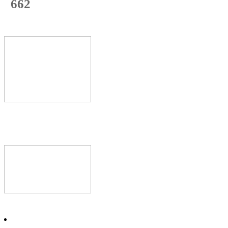
662
с начала недели
71
%
Текущая
загрузка