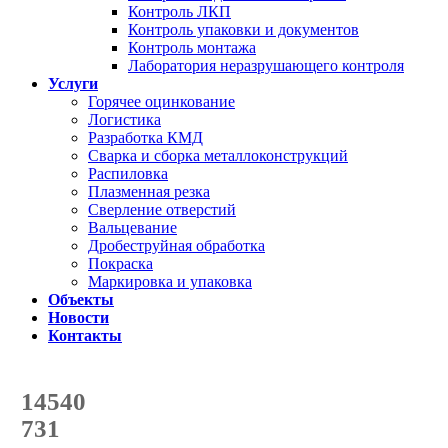
Контроль ЛКП
Контроль упаковки и документов
Контроль монтажа
Лаборатория неразрушающего контроля
Услуги
Горячее оцинкование
Логистика
Разработка КМД
Сварка и сборка металлоконструкций
Распиловка
Плазменная резка
Сверление отверстий
Вальцевание
Дробеструйная обработка
Покраска
Маркировка и упаковка
Объекты
Новости
Контакты
Счетчик количества
отгруженных тонн
14540
с начала года
731
с начала месяца