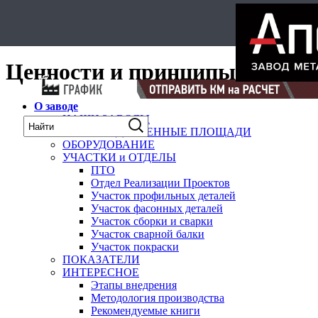
Select Language
▼
карта
Ценности и принципы
О заводе
НАШИ ЗАВОДЫ
ПРОИЗВОДСТВЕННЫЕ ПЛОЩАДИ
ОБОРУДОВАНИЕ
УЧАСТКИ и ОТДЕЛЫ
ПТО
Отдел Реализации Проектов
Участок профильных деталей
Участок фасонных деталей
Участок сборки и сварки
Участок сварной балки
Участок покраски
ПОКАЗАТЕЛИ
ИНТЕРЕСНОЕ
Этапы внедрения
Методология производства
Рекомендуемые книги