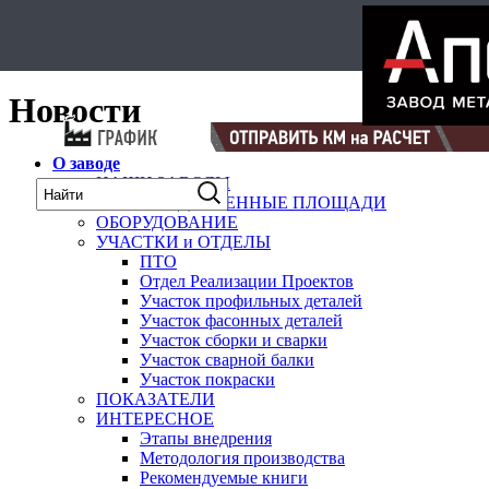
Select Language
▼
карта
Новости
О заводе
НАШИ ЗАВОДЫ
ПРОИЗВОДСТВЕННЫЕ ПЛОЩАДИ
ОБОРУДОВАНИЕ
УЧАСТКИ и ОТДЕЛЫ
ПТО
Отдел Реализации Проектов
Участок профильных деталей
Участок фасонных деталей
Участок сборки и сварки
Участок сварной балки
Участок покраски
ПОКАЗАТЕЛИ
ИНТЕРЕСНОЕ
Этапы внедрения
Методология производства
Рекомендуемые книги