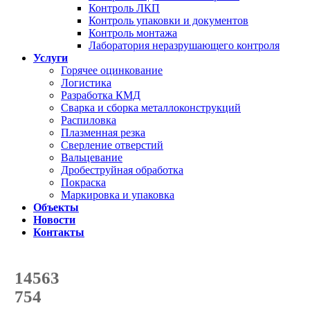
Контроль ЛКП
Контроль упаковки и документов
Контроль монтажа
Лаборатория неразрушающего контроля
Услуги
Горячее оцинкование
Логистика
Разработка КМД
Сварка и сборка металлоконструкций
Распиловка
Плазменная резка
Сверление отверстий
Вальцевание
Дробеструйная обработка
Покраска
Маркировка и упаковка
Объекты
Новости
Контакты
Счетчик количества
отгруженных тонн
14563
с начала года
754
с начала месяца