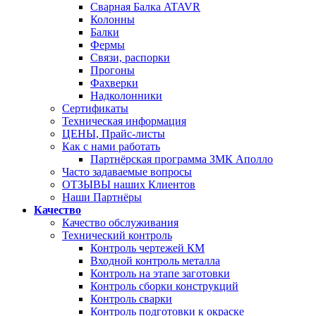
Сварная Балка ATAVR
Колонны
Балки
Фермы
Связи, распорки
Прогоны
Фахверки
Надколонники
Сертификаты
Техническая информация
ЦЕНЫ, Прайс-листы
Как с нами работать
Партнёрская программа ЗМК Аполло
Часто задаваемые вопросы
ОТЗЫВЫ наших Клиентов
Наши Партнёры
Качество
Качество обслуживания
Технический контроль
Контроль чертежей КМ
Входной контроль металла
Контроль на этапе заготовки
Контроль сборки конструкций
Контроль сварки
Контроль подготовки к окраске