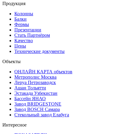
Продукция
Колонны
Балки
Фермы
Презентации
Стать Партнёром
Качество
Цены
Технические документы
Объекты
ОНЛАЙН КАРТА объектов
Метрополис Москва
Леруа Петрозаводск
Ашан Тольятти
Эстакада Узбекистан
Бассейн ЯНАО
Завод BRIDGESTONE
Завод BOSCH Самара
Стекольный завод Елабуга
Интересное