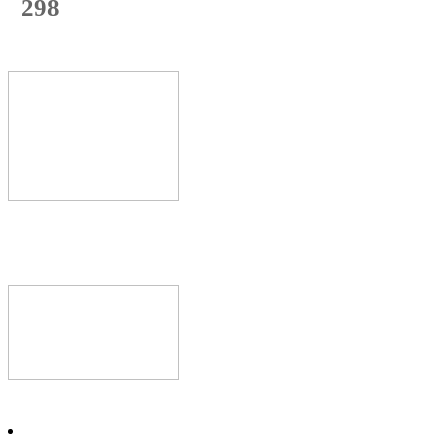
298
с начала недели
60
%
Текущая
загрузка
Новое видео