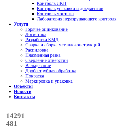
Контроль ЛКП
Контроль упаковки и документов
Контроль монтажа
Лаборатория неразрушающего контроля
Услуги
Горячее оцинкование
Логистика
Разработка КМД
Сварка и сборка металлоконструкций
Распиловка
Плазменная резка
Сверление отверстий
Вальцевание
Дробеструйная обработка
Покраска
Маркировка и упаковка
Объекты
Новости
Контакты
Счетчик количества
отгруженных тонн
14291
с начала года
481
с начала месяца