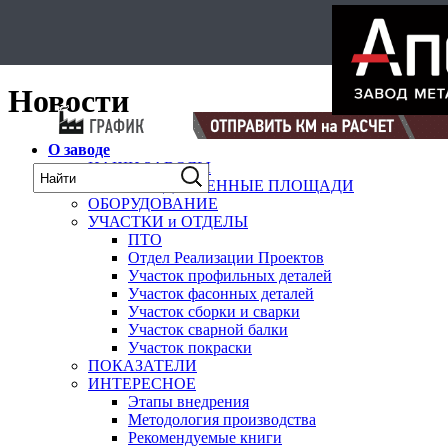
Select Language
▼
карта
Новости
О заводе
НАШИ ЗАВОДЫ
ПРОИЗВОДСТВЕННЫЕ ПЛОЩАДИ
ОБОРУДОВАНИЕ
УЧАСТКИ и ОТДЕЛЫ
ПТО
Отдел Реализации Проектов
Участок профильных деталей
Участок фасонных деталей
Участок сборки и сварки
Участок сварной балки
Участок покраски
ПОКАЗАТЕЛИ
ИНТЕРЕСНОЕ
Этапы внедрения
Методология производства
Рекомендуемые книги