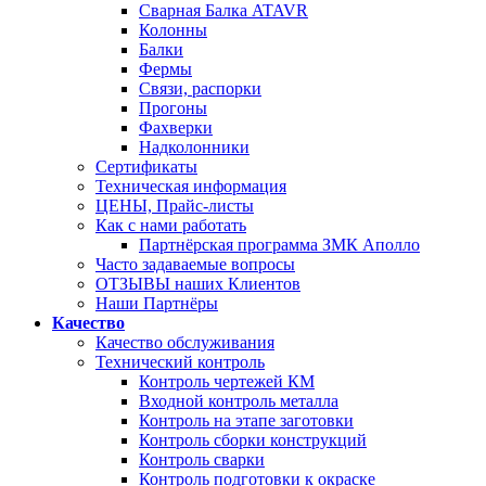
Сварная Балка ATAVR
Колонны
Балки
Фермы
Связи, распорки
Прогоны
Фахверки
Надколонники
Сертификаты
Техническая информация
ЦЕНЫ, Прайс-листы
Как с нами работать
Партнёрская программа ЗМК Аполло
Часто задаваемые вопросы
ОТЗЫВЫ наших Клиентов
Наши Партнёры
Качество
Качество обслуживания
Технический контроль
Контроль чертежей КМ
Входной контроль металла
Контроль на этапе заготовки
Контроль сборки конструкций
Контроль сварки
Контроль подготовки к окраске