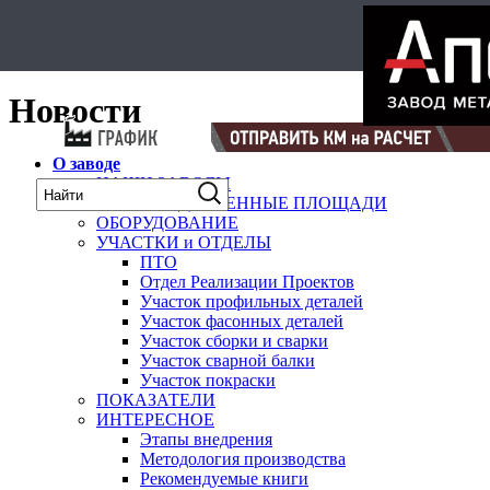
Select Language
▼
карта
Новости
О заводе
НАШИ ЗАВОДЫ
ПРОИЗВОДСТВЕННЫЕ ПЛОЩАДИ
ОБОРУДОВАНИЕ
УЧАСТКИ и ОТДЕЛЫ
ПТО
Отдел Реализации Проектов
Участок профильных деталей
Участок фасонных деталей
Участок сборки и сварки
Участок сварной балки
Участок покраски
ПОКАЗАТЕЛИ
ИНТЕРЕСНОЕ
Этапы внедрения
Методология производства
Рекомендуемые книги