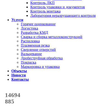
Контроль ЛКП
Контроль упаковки и документов
Контроль монтажа
Лаборатория неразрушающего контроля
Услуги
Горячее оцинкование
Логистика
Разработка КМД
Сварка и сборка металлоконструкций
Распиловка
Плазменная резка
Сверление отверстий
Вальцевание
Дробеструйная обработка
Покраска
Маркировка и упаковка
Объекты
Новости
Контакты
Счетчик количества
отгруженных тонн
14694
с начала года
885
с начала месяца