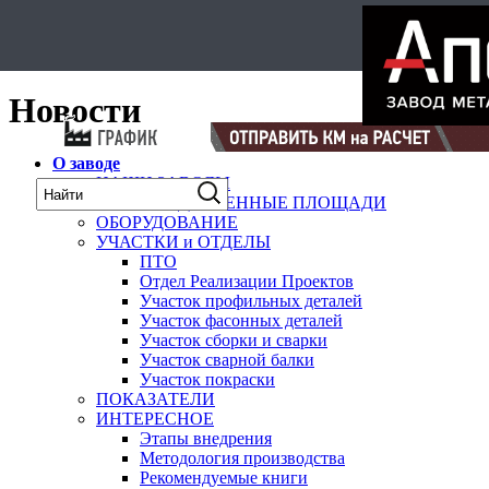
Select Language
▼
карта
Новости
О заводе
НАШИ ЗАВОДЫ
ПРОИЗВОДСТВЕННЫЕ ПЛОЩАДИ
ОБОРУДОВАНИЕ
УЧАСТКИ и ОТДЕЛЫ
ПТО
Отдел Реализации Проектов
Участок профильных деталей
Участок фасонных деталей
Участок сборки и сварки
Участок сварной балки
Участок покраски
ПОКАЗАТЕЛИ
ИНТЕРЕСНОЕ
Этапы внедрения
Методология производства
Рекомендуемые книги