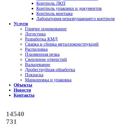
Контроль ЛКП
Контроль упаковки и документов
Контроль монтажа
Лаборатория неразрушающего контроля
Услуги
Горячее оцинкование
Логистика
Разработка КМД
Сварка и сборка металлоконструкций
Распиловка
Плазменная резка
Сверление отверстий
Вальцевание
Дробеструйная обработка
Покраска
Маркировка и упаковка
Объекты
Новости
Контакты
Счетчик количества
отгруженных тонн
14540
с начала года
731
с начала месяца