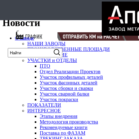
карта
Новости
О заводе
НАШИ ЗАВОДЫ
ПРОИЗВОДСТВЕННЫЕ ПЛОЩАДИ
ОБОРУДОВАНИЕ
УЧАСТКИ и ОТДЕЛЫ
ПТО
Отдел Реализации Проектов
Участок профильных деталей
Участок фасонных деталей
Участок сборки и сварки
Участок сварной балки
Участок покраски
ПОКАЗАТЕЛИ
ИНТЕРЕСНОЕ
Этапы внедрения
Методология производства
Рекомендуемые книги
Поставка по ФАЗАМ
ТРЕКИНГ ЗАКАЗА