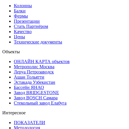
Колонны
Балки
Фермы
Презентации
Стать Партнёром
Качество
Цены
Технические документы
Объекты
ОНЛАЙН КАРТА объектов
Метрополис Москва
Леруа Петрозаводск
Ашан Тольятти
Эстакада Узбекистан
Бассейн ЯНАО
Завод BRIDGESTONE
Завод BOSCH Самара
Стекольный завод Елабуга
Интересное
ПОКАЗАТЕЛИ
Методология