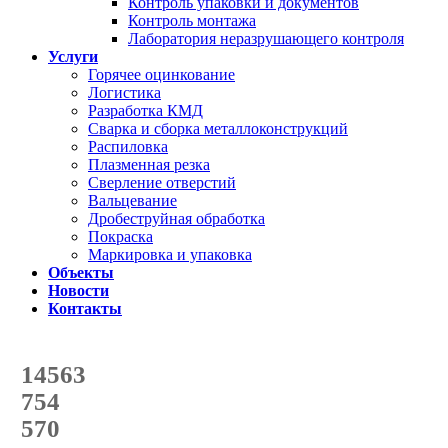
Контроль упаковки и документов
Контроль монтажа
Лаборатория неразрушающего контроля
Услуги
Горячее оцинкование
Логистика
Разработка КМД
Сварка и сборка металлоконструкций
Распиловка
Плазменная резка
Сверление отверстий
Вальцевание
Дробеструйная обработка
Покраска
Маркировка и упаковка
Объекты
Новости
Контакты
Счетчик количества
отгруженных тонн
14563
с начала года
754
с начала месяца
570
с начала недели