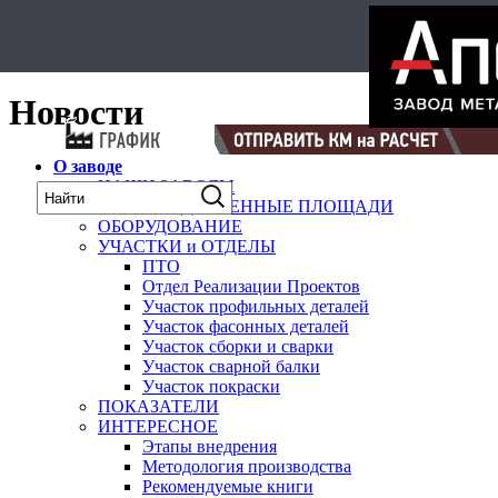
Select Language
▼
карта
Новости
О заводе
НАШИ ЗАВОДЫ
ПРОИЗВОДСТВЕННЫЕ ПЛОЩАДИ
ОБОРУДОВАНИЕ
УЧАСТКИ и ОТДЕЛЫ
ПТО
Отдел Реализации Проектов
Участок профильных деталей
Участок фасонных деталей
Участок сборки и сварки
Участок сварной балки
Участок покраски
ПОКАЗАТЕЛИ
ИНТЕРЕСНОЕ
Этапы внедрения
Методология производства
Рекомендуемые книги