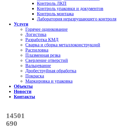
Контроль ЛКП
Контроль упаковки и документов
Контроль монтажа
Лаборатория неразрушающего контроля
Услуги
Горячее оцинкование
Логистика
Разработка КМД
Сварка и сборка металлоконструкций
Распиловка
Плазменная резка
Сверление отверстий
Вальцевание
Дробеструйная обработка
Покраска
Маркировка и упаковка
Объекты
Новости
Контакты
Счетчик количества
отгруженных тонн
14501
с начала года
690
с начала месяца