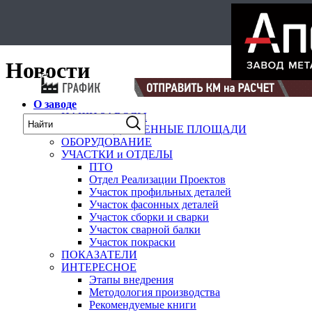
Select Language
▼
карта
Новости
О заводе
НАШИ ЗАВОДЫ
ПРОИЗВОДСТВЕННЫЕ ПЛОЩАДИ
ОБОРУДОВАНИЕ
УЧАСТКИ и ОТДЕЛЫ
ПТО
Отдел Реализации Проектов
Участок профильных деталей
Участок фасонных деталей
Участок сборки и сварки
Участок сварной балки
Участок покраски
ПОКАЗАТЕЛИ
ИНТЕРЕСНОЕ
Этапы внедрения
Методология производства
Рекомендуемые книги