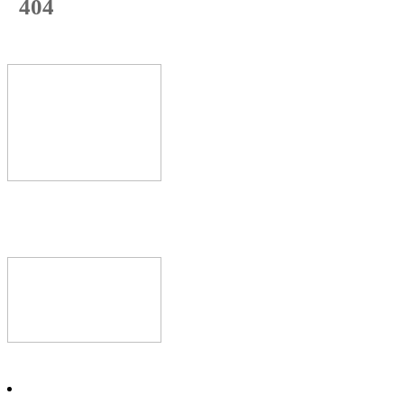
404
с начала недели
74
%
Текущая
загрузка
Новое видео