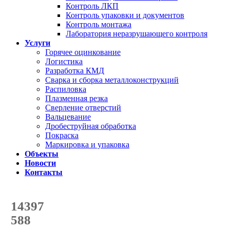
Контроль ЛКП
Контроль упаковки и документов
Контроль монтажа
Лаборатория неразрушающего контроля
Услуги
Горячее оцинкование
Логистика
Разработка КМД
Сварка и сборка металлоконструкций
Распиловка
Плазменная резка
Сверление отверстий
Вальцевание
Дробеструйная обработка
Покраска
Маркировка и упаковка
Объекты
Новости
Контакты
Счетчик количества
отгруженных тонн
14397
с начала года
588
с начала месяца