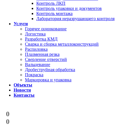
Контроль ЛКП
Контроль упаковки и документов
Контроль монтажа
Лаборатория неразрушающего контроля
Услуги
Горячее оцинкование
Логистика
Разработка КМД
Сварка и сборка металлоконструкций
Распиловка
Плазменная резка
Сверление отверстий
Вальцевание
Дробеструйная обработка
Покраска
Маркировка и упаковка
Объекты
Новости
Контакты
Счетчик количества
отгруженных тонн
0
с начала года
0
с начала месяца