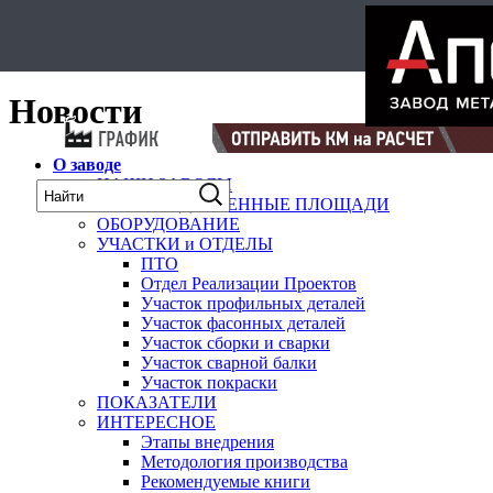
Select Language
▼
карта
Новости
О заводе
НАШИ ЗАВОДЫ
ПРОИЗВОДСТВЕННЫЕ ПЛОЩАДИ
ОБОРУДОВАНИЕ
УЧАСТКИ и ОТДЕЛЫ
ПТО
Отдел Реализации Проектов
Участок профильных деталей
Участок фасонных деталей
Участок сборки и сварки
Участок сварной балки
Участок покраски
ПОКАЗАТЕЛИ
ИНТЕРЕСНОЕ
Этапы внедрения
Методология производства
Рекомендуемые книги