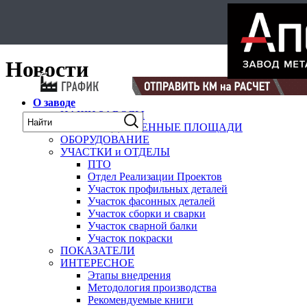
Select Language
▼
карта
Новости
О заводе
НАШИ ЗАВОДЫ
ПРОИЗВОДСТВЕННЫЕ ПЛОЩАДИ
ОБОРУДОВАНИЕ
УЧАСТКИ и ОТДЕЛЫ
ПТО
Отдел Реализации Проектов
Участок профильных деталей
Участок фасонных деталей
Участок сборки и сварки
Участок сварной балки
Участок покраски
ПОКАЗАТЕЛИ
ИНТЕРЕСНОЕ
Этапы внедрения
Методология производства
Рекомендуемые книги