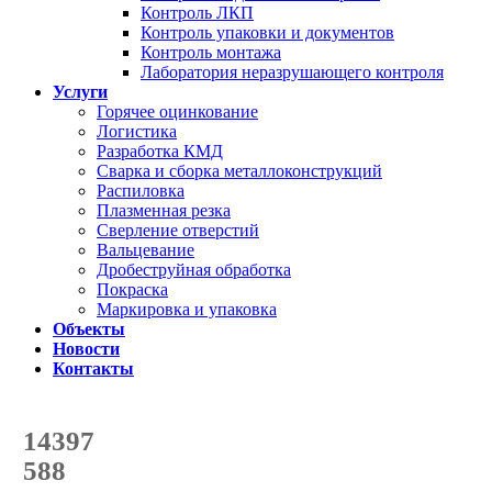
Контроль ЛКП
Контроль упаковки и документов
Контроль монтажа
Лаборатория неразрушающего контроля
Услуги
Горячее оцинкование
Логистика
Разработка КМД
Сварка и сборка металлоконструкций
Распиловка
Плазменная резка
Сверление отверстий
Вальцевание
Дробеструйная обработка
Покраска
Маркировка и упаковка
Объекты
Новости
Контакты
Счетчик количества
отгруженных тонн
14397
с начала года
588
с начала месяца