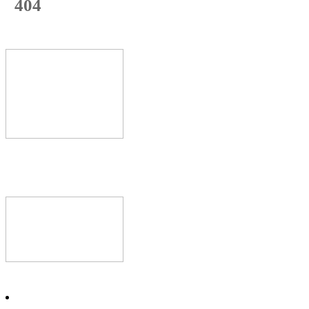
404
с начала недели
74
%
Текущая
загрузка
Новое видео