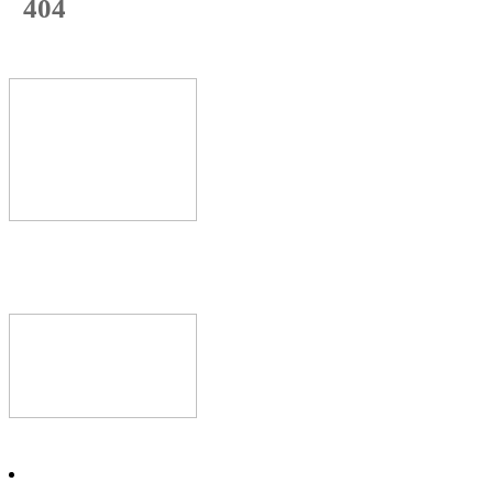
404
с начала недели
74
%
Текущая
загрузка