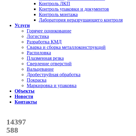
Контроль ЛКП
Контроль упаковки и документов
Контроль монтажа
Лаборатория неразрушающего контроля
Услуги
Горячее оцинкование
Логистика
Разработка КМД
Сварка и сборка металлоконструкций
Распиловка
Плазменная резка
Сверление отверстий
Вальцевание
Дробеструйная обработка
Покраска
Маркировка и упаковка
Объекты
Новости
Контакты
Счетчик количества
отгруженных тонн
14397
с начала года
588
с начала месяца