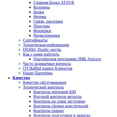
Сварная Балка ATAVR
Колонны
Балки
Фермы
Связи, распорки
Прогоны
Фахверки
Надколонники
Сертификаты
Техническая информация
ЦЕНЫ, Прайс-листы
Как с нами работать
Партнёрская программа ЗМК Аполло
Часто задаваемые вопросы
ОТЗЫВЫ наших Клиентов
Наши Партнёры
Качество
Качество обслуживания
Технический контроль
Контроль чертежей КМ
Входной контроль металла
Контроль на этапе заготовки
Контроль сборки конструкций
Контроль сварки
Контроль подготовки к окраске