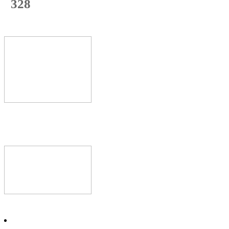
328
с начала недели
64
%
Текущая
загрузка