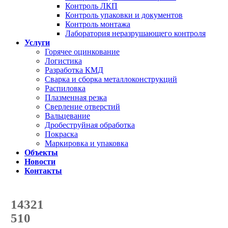
Контроль ЛКП
Контроль упаковки и документов
Контроль монтажа
Лаборатория неразрушающего контроля
Услуги
Горячее оцинкование
Логистика
Разработка КМД
Сварка и сборка металлоконструкций
Распиловка
Плазменная резка
Сверление отверстий
Вальцевание
Дробеструйная обработка
Покраска
Маркировка и упаковка
Объекты
Новости
Контакты
Счетчик количества
отгруженных тонн
14321
с начала года
510
с начала месяца