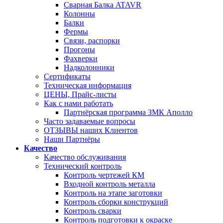
Сварная Балка ATAVR
Колонны
Балки
Фермы
Связи, распорки
Прогоны
Фахверки
Надколонники
Сертификаты
Техническая информация
ЦЕНЫ, Прайс-листы
Как с нами работать
Партнёрская программа ЗМК Аполло
Часто задаваемые вопросы
ОТЗЫВЫ наших Клиентов
Наши Партнёры
Качество
Качество обслуживания
Технический контроль
Контроль чертежей КМ
Входной контроль металла
Контроль на этапе заготовки
Контроль сборки конструкций
Контроль сварки
Контроль подготовки к окраске