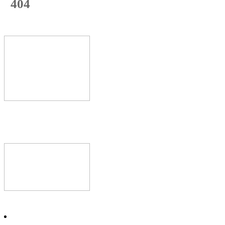
404
с начала недели
74
%
Текущая
загрузка