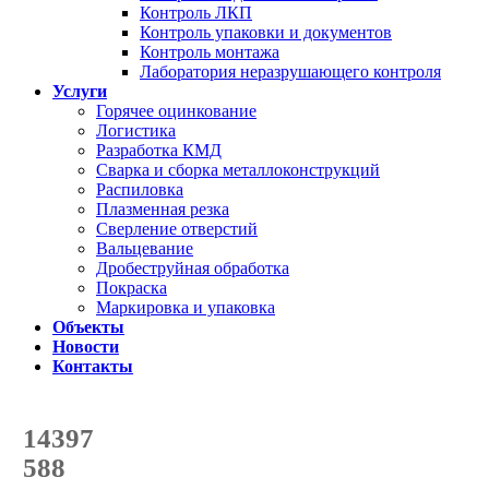
Контроль ЛКП
Контроль упаковки и документов
Контроль монтажа
Лаборатория неразрушающего контроля
Услуги
Горячее оцинкование
Логистика
Разработка КМД
Сварка и сборка металлоконструкций
Распиловка
Плазменная резка
Сверление отверстий
Вальцевание
Дробеструйная обработка
Покраска
Маркировка и упаковка
Объекты
Новости
Контакты
Счетчик количества
отгруженных тонн
14397
с начала года
588
с начала месяца