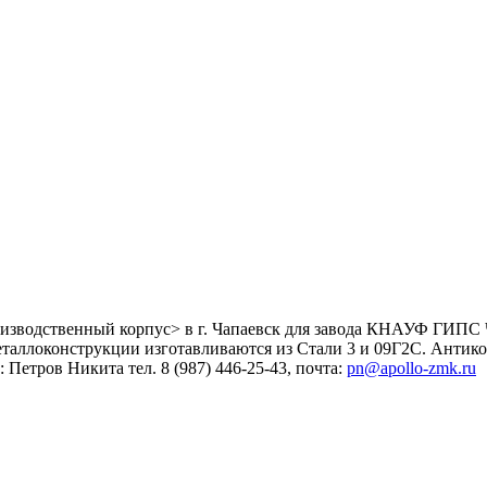
оизводственный корпус> в г. Чапаевск для завода КНАУФ ГИПС
еталлоконструкции изготавливаются из Стали 3 и 09Г2С. Антико
етров Никита тел. 8 (987) 446-25-43, почта:
pn@apollo-zmk.ru