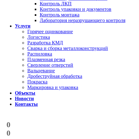
Контроль ЛКП
Контроль упаковки и документов
Контроль монтажа
Лаборатория неразрушающего контроля
Услуги
Горячее оцинкование
Логистика
Разработка КМД
Сварка и сборка металлоконструкций
Распиловка
Плазменная резка
Сверление отверстий
Вальцевание
Дробеструйная обработка
Покраска
Маркировка и упаковка
Объекты
Новости
Контакты
Счетчик количества
отгруженных тонн
0
с начала года
0
с начала месяца