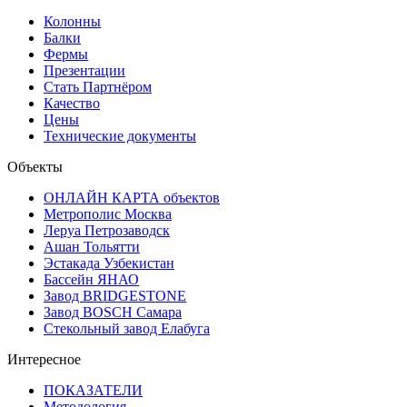
Колонны
Балки
Фермы
Презентации
Стать Партнёром
Качество
Цены
Технические документы
Объекты
ОНЛАЙН КАРТА объектов
Метрополис Москва
Леруа Петрозаводск
Ашан Тольятти
Эстакада Узбекистан
Бассейн ЯНАО
Завод BRIDGESTONE
Завод BOSCH Самара
Стекольный завод Елабуга
Интересное
ПОКАЗАТЕЛИ
Методология