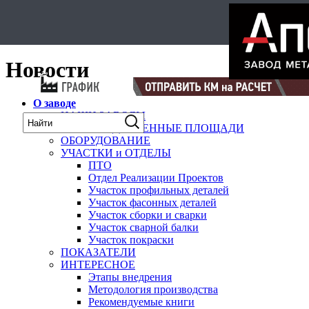
Select Language
▼
карта
Новости
О заводе
НАШИ ЗАВОДЫ
ПРОИЗВОДСТВЕННЫЕ ПЛОЩАДИ
ОБОРУДОВАНИЕ
УЧАСТКИ и ОТДЕЛЫ
ПТО
Отдел Реализации Проектов
Участок профильных деталей
Участок фасонных деталей
Участок сборки и сварки
Участок сварной балки
Участок покраски
ПОКАЗАТЕЛИ
ИНТЕРЕСНОЕ
Этапы внедрения
Методология производства
Рекомендуемые книги