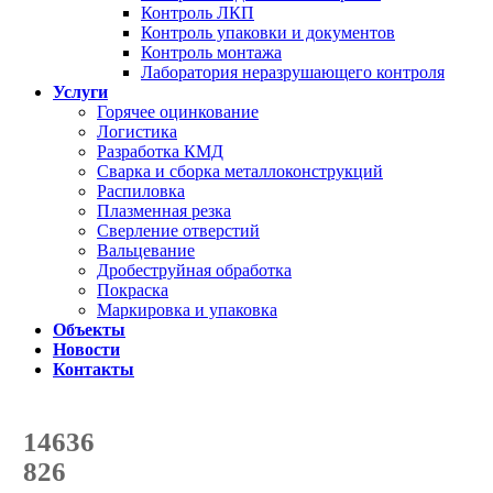
Контроль ЛКП
Контроль упаковки и документов
Контроль монтажа
Лаборатория неразрушающего контроля
Услуги
Горячее оцинкование
Логистика
Разработка КМД
Сварка и сборка металлоконструкций
Распиловка
Плазменная резка
Сверление отверстий
Вальцевание
Дробеструйная обработка
Покраска
Маркировка и упаковка
Объекты
Новости
Контакты
Счетчик количества
отгруженных тонн
14636
с начала года
826
с начала месяца