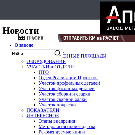
Select Language
▼
карта
Новости
О заводе
НАШИ ЗАВОДЫ
ПРОИЗВОДСТВЕННЫЕ ПЛОЩАДИ
ОБОРУДОВАНИЕ
УЧАСТКИ и ОТДЕЛЫ
ПТО
Отдел Реализации Проектов
Участок профильных деталей
Участок фасонных деталей
Участок сборки и сварки
Участок сварной балки
Участок покраски
ПОКАЗАТЕЛИ
ИНТЕРЕСНОЕ
Этапы внедрения
Методология производства
Рекомендуемые книги