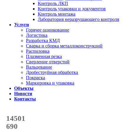
Контроль ЛКП
Контроль упаковки и документов
Контроль монтажа
Лаборатория неразрушающего контроля
Услуги
Горячее оцинкование
Логистика
Разработка КМД
Сварка и сборка металлоконструкций
Распиловка
Плазменная резка
Сверление отверстий
Вальцевание
Дробеструйная обработка
Покраска
Маркировка и упаковка
Объекты
Новости
Контакты
Счетчик количества
отгруженных тонн
14501
с начала года
690
с начала месяца