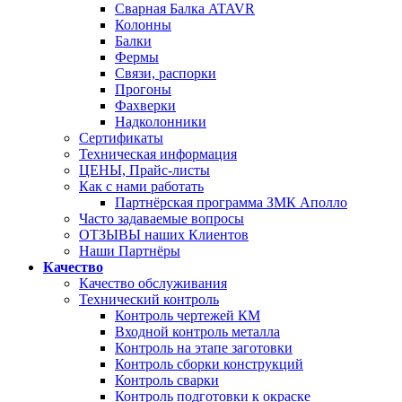
Сварная Балка ATAVR
Колонны
Балки
Фермы
Связи, распорки
Прогоны
Фахверки
Надколонники
Сертификаты
Техническая информация
ЦЕНЫ, Прайс-листы
Как с нами работать
Партнёрская программа ЗМК Аполло
Часто задаваемые вопросы
ОТЗЫВЫ наших Клиентов
Наши Партнёры
Качество
Качество обслуживания
Технический контроль
Контроль чертежей КМ
Входной контроль металла
Контроль на этапе заготовки
Контроль сборки конструкций
Контроль сварки
Контроль подготовки к окраске