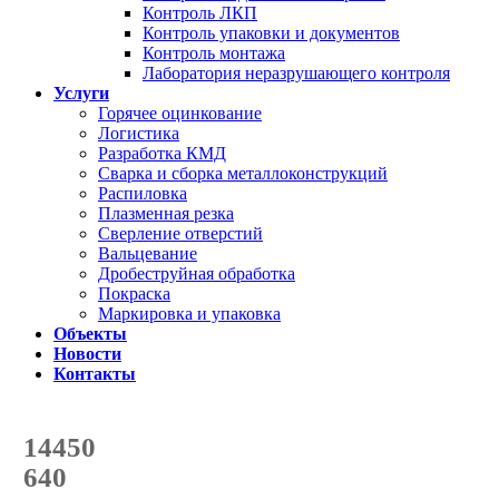
Контроль ЛКП
Контроль упаковки и документов
Контроль монтажа
Лаборатория неразрушающего контроля
Услуги
Горячее оцинкование
Логистика
Разработка КМД
Сварка и сборка металлоконструкций
Распиловка
Плазменная резка
Сверление отверстий
Вальцевание
Дробеструйная обработка
Покраска
Маркировка и упаковка
Объекты
Новости
Контакты
Счетчик количества
отгруженных тонн
14450
с начала года
640
с начала месяца