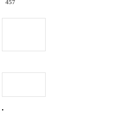
457
с начала недели
69
%
Текущая
загрузка