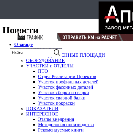
Select Language
▼
карта
Новости
О заводе
НАШИ ЗАВОДЫ
ПРОИЗВОДСТВЕННЫЕ ПЛОЩАДИ
ОБОРУДОВАНИЕ
УЧАСТКИ и ОТДЕЛЫ
ПТО
Отдел Реализации Проектов
Участок профильных деталей
Участок фасонных деталей
Участок сборки и сварки
Участок сварной балки
Участок покраски
ПОКАЗАТЕЛИ
ИНТЕРЕСНОЕ
Этапы внедрения
Методология производства
Рекомендуемые книги