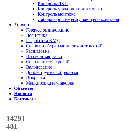
Контроль ЛКП
Контроль упаковки и документов
Контроль монтажа
Лаборатория неразрушающего контроля
Услуги
Горячее оцинкование
Логистика
Разработка КМД
Сварка и сборка металлоконструкций
Распиловка
Плазменная резка
Сверление отверстий
Вальцевание
Дробеструйная обработка
Покраска
Маркировка и упаковка
Объекты
Новости
Контакты
Счетчик количества
отгруженных тонн
14291
с начала года
481
с начала месяца