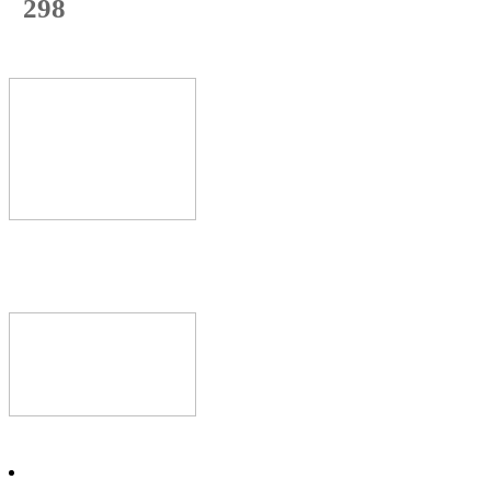
298
с начала недели
60
%
Текущая
загрузка
Новое видео